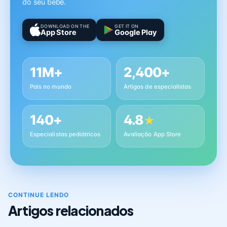
do seu bebê.
DOWNLOAD ON THE
GET IT ON
App Store
Google Play
11M+
2,400+
Pais no mundo
Artigos de especialistas
140+
4.8
★
Especialistas pediátricos
Avaliação App Store
CONTINUE LENDO
Artigos relacionados