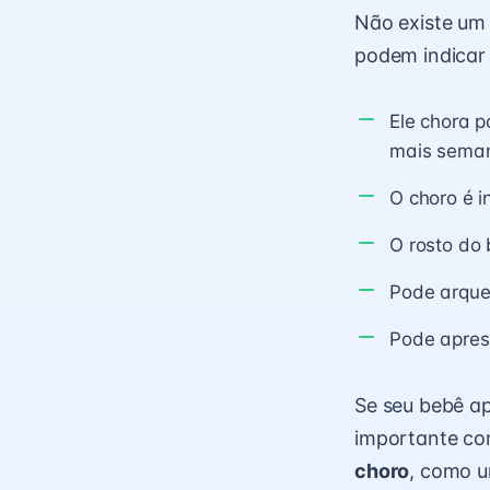
Não existe um 
podem indicar 
Ele chora p
mais sema
O choro é 
O rosto do 
Pode arquea
Pode apre
Se seu bebê ap
importante con
choro
, como 