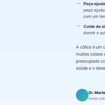
Peça ajuda
peça ajuda
com um ter
Cuide de s
dormir o su
A cólica é um 
muitas coisas 
preocupado com
saúde e o des
Dr. Mari
Kinedu edit