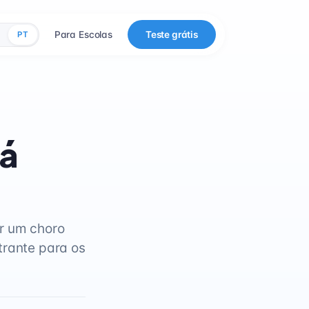
Para Escolas
Teste grátis
PT
tá
r um choro
trante para os