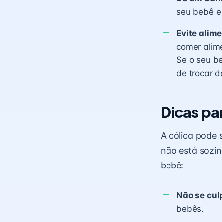
seu bebê e 
Evite alim
comer alim
Se o seu b
de trocar d
Dicas par
A cólica pode 
não está sozin
bebê:
Não se cul
bebês.