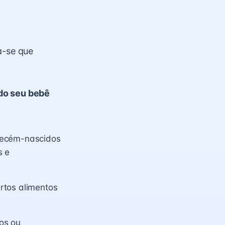
a-se que
do seu bebê
recém-nascidos
s e
rtos alimentos
os ou