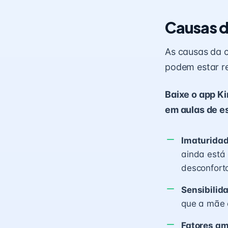
Causas d
As causas da c
podem estar re
Baixe o app K
em aulas de es
Imaturidad
ainda está 
desconfort
Sensibilid
que a mãe
Fatores am