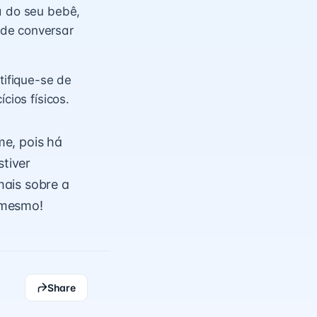
a do seu bebê,
ode conversar
ifique-se de
cios físicos.
me, pois há
stiver
mais sobre a
mesmo!
Share