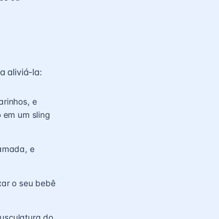
aliviá-la:
rinhos, e
o em um sling
amada, e
xar o seu bebê
usculatura do