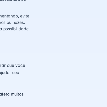
mentando, evite
vos ou nozes.
a possibilidade
brar que você
ajudar seu
afeta muitos