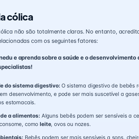
a cólica
ólica não são totalmente claras. No entanto, acredit
lacionadas com os seguintes fatores:
inedu e aprenda sobre a saúde e o desenvolvimento 
pecialistas!
e do sistema digestivo:
O sistema digestivo de bebês 
em desenvolvimento, e pode ser mais suscetível a gase
os estomacais.
ade a alimentos:
Alguns bebês podem ser sensíveis a ce
 consome, como
leite
, ovos ou nozes.
bientais:
Bebês podem ser mais sensíveis a sons, cheir