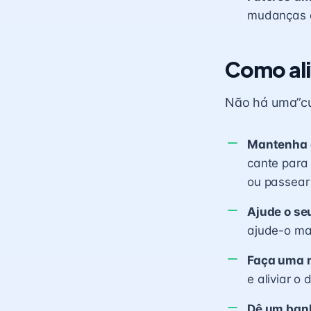
mudanças d
Como ali
Não há uma”cur
Mantenha o
cante para
ou passear 
Ajude o se
ajude-o ma
Faça uma
e aliviar o 
Dê um ban