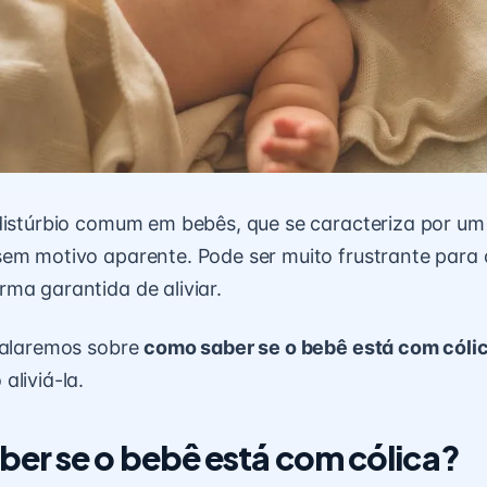
distúrbio comum em bebês, que se caracteriza por um
em motivo aparente. Pode ser muito frustrante para o
ma garantida de aliviar.
falaremos sobre
como saber se o bebê está com cóli
aliviá-la.
er se o bebê está com cólica?