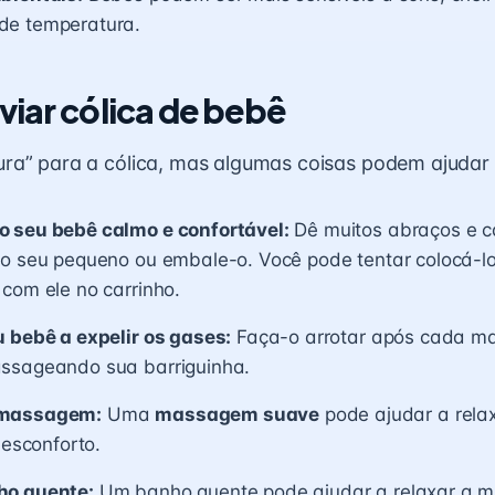
e temperatura.
viar cólica de bebê
a” para a cólica, mas algumas coisas podem ajudar a 
 seu bebê calmo e confortável:
Dê muitos abraços e ca
 o seu pequeno ou embale-o. Você pode tentar colocá-l
com ele no carrinho.
u bebê a expelir os gases:
Faça-o arrotar após cada m
ssageando sua barriguinha.
 massagem:
Uma
massagem suave
pode ajudar a rela
desconforto.
ho quente:
Um banho quente pode ajudar a relaxar a m