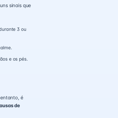
uns sinais que
 durante 3 ou
calme.
ãos e os pés.
 entanto, é
ausas de