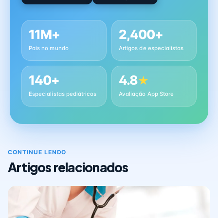
11M+
2,400+
Pais no mundo
Artigos de especialistas
140+
4.8
★
Especialistas pediátricos
Avaliação App Store
CONTINUE LENDO
Artigos relacionados