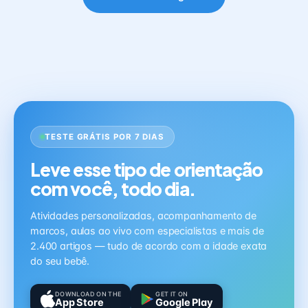
TESTE GRÁTIS POR 7 DIAS
Leve esse tipo de orientação
com você, todo dia.
Atividades personalizadas, acompanhamento de
marcos, aulas ao vivo com especialistas e mais de
2.400 artigos — tudo de acordo com a idade exata
do seu bebê.
DOWNLOAD ON THE
GET IT ON
App Store
Google Play