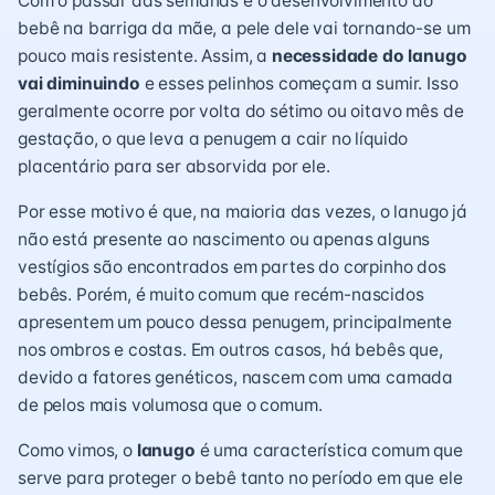
Com o passar das semanas e o
desenvolvimento do
bebê
na barriga da mãe, a pele dele vai tornando-se um
pouco mais resistente. Assim, a
necessidade do lanugo
vai diminuindo
e esses pelinhos começam a sumir. Isso
geralmente ocorre por volta do sétimo ou oitavo mês de
gestação, o que leva a penugem a cair no líquido
placentário para ser absorvida por ele.
Por esse motivo é que, na maioria das vezes, o lanugo já
não está presente ao nascimento ou apenas alguns
vestígios são encontrados em partes do corpinho dos
bebês. Porém, é muito comum que recém-nascidos
apresentem um pouco dessa penugem, principalmente
nos ombros e costas. Em outros casos, há bebês que,
devido a
fatores genéticos
, nascem com uma camada
de pelos mais volumosa que o comum.
Como vimos, o
lanugo
é uma característica comum que
serve para proteger o bebê tanto no período em que ele