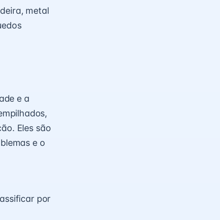
deira, metal
quedos
ade e a
empilhados,
ção. Eles são
oblemas e o
assificar por