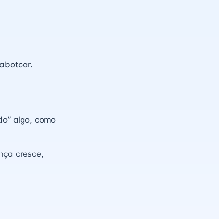
 abotoar.
ndo” algo, como
nça cresce,