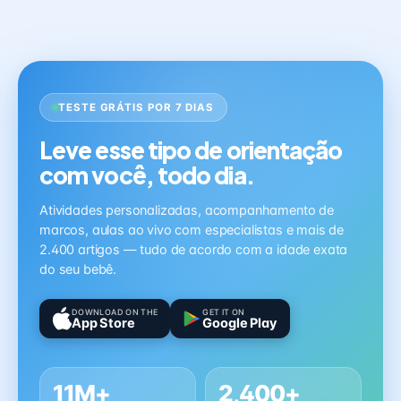
TESTE GRÁTIS POR 7 DIAS
Leve esse tipo de orientação
com você, todo dia.
Atividades personalizadas, acompanhamento de
marcos, aulas ao vivo com especialistas e mais de
2.400 artigos — tudo de acordo com a idade exata
do seu bebê.
DOWNLOAD ON THE
GET IT ON
App Store
Google Play
11M+
2,400+