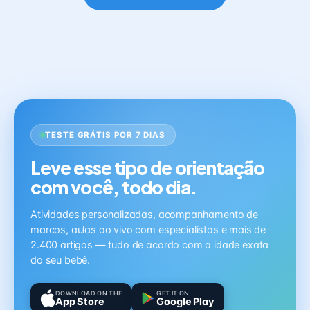
TESTE GRÁTIS POR 7 DIAS
Leve esse tipo de orientação
com você, todo dia.
Atividades personalizadas, acompanhamento de
marcos, aulas ao vivo com especialistas e mais de
2.400 artigos — tudo de acordo com a idade exata
do seu bebê.
DOWNLOAD ON THE
GET IT ON
App Store
Google Play