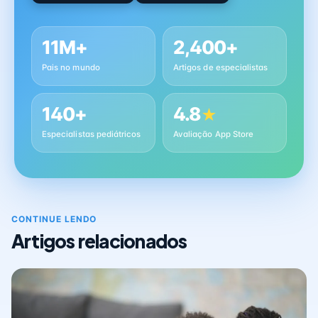
11M+
2,400+
Pais no mundo
Artigos de especialistas
140+
4.8
★
Especialistas pediátricos
Avaliação App Store
CONTINUE LENDO
Artigos relacionados