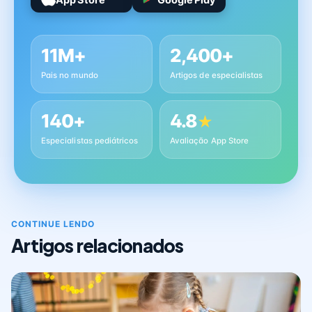
App Store
Google Play
11M+
2,400+
Pais no mundo
Artigos de especialistas
140+
4.8
★
Especialistas pediátricos
Avaliação App Store
CONTINUE LENDO
Artigos relacionados