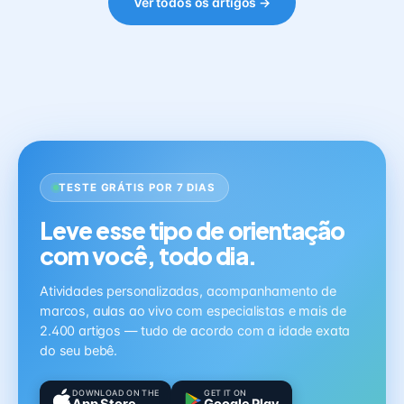
Ver todos os artigos →
TESTE GRÁTIS POR 7 DIAS
Leve esse tipo de orientação
com você, todo dia.
Atividades personalizadas, acompanhamento de
marcos, aulas ao vivo com especialistas e mais de
2.400 artigos — tudo de acordo com a idade exata
do seu bebê.
DOWNLOAD ON THE
GET IT ON