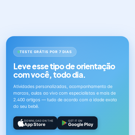
TESTE GRÁTIS POR 7 DIAS
Leve esse tipo de orientação
com você, todo dia.
Atividades personalizadas, acompanhamento de
marcos, aulas ao vivo com especialistas e mais de
2.400 artigos — tudo de acordo com a idade exata
do seu bebê.
DOWNLOAD ON THE
GET IT ON
App Store
Google Play