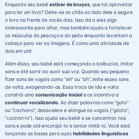
Enquanto seu bebê
estiver de bruços
, que tal aproveitar
para ler um livro? Deite-se no chão ao lado dele e segure
o livro na frente de vocês dois. Isso dá a eles algo
interessante para olhar, mas também ajuda a fortalecer
os músculos do pescoço e do peito enquanto levantam a
cabeça para ver as imagens. É como uma atividade de
dois em um!
Além disso, seu bebê está começando a balbuciar, imitar
sons e até sorrir ao ouvir sua voz. Quando seu pequeno
fizer sons de vogais como “eh” ou “ah”, imite esses sons
de volta, exagerando-os. Essa troca de ida e volta
constrói uma
comunicação inicial
e os incentiva a
continuar vocalizando.
Ao dizer palavras como “gato”
ou “cachorro”, desacelere e alongue as vogais (“gáato”,
“cachórrro”). Isso ajuda seu bebê a se concentrar nos
sons e pode até encorajá-lo a tentar imitá-lo. Você está
lançando as bases para suas
habilidades linguísticas