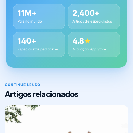
11M+
2,400+
Pais no mundo
Artigos de especialistas
140+
4.8
★
Especialistas pediátricos
Avaliação App Store
CONTINUE LENDO
Artigos relacionados