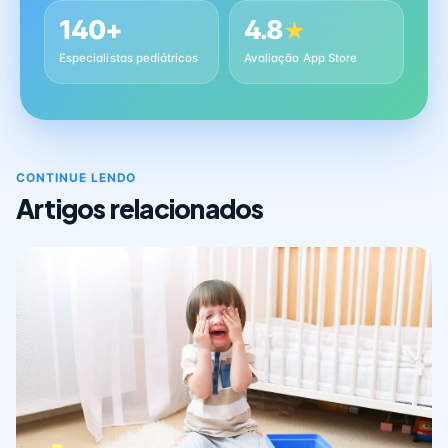
140+
4.8
★
Especialistas pediátricos
Avaliação App Store
CONTINUE LENDO
Artigos relacionados