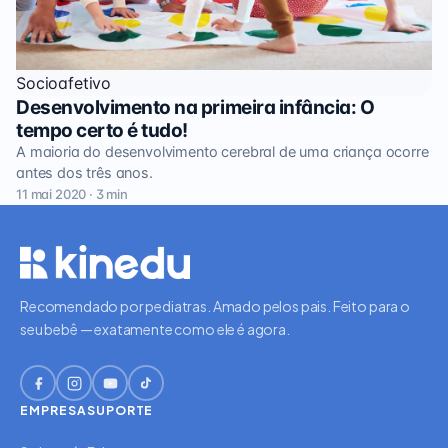
Socioafetivo
Desenvolvimento na primeira infância: O
tempo certo é tudo!
A maioria do desenvolvimento cerebral de uma criança ocorre
antes dos três anos.
11 mai 2020 · 3 min
Recomendado por pediatras. Amado pelos pais. Feito para o
seu bebê — exatamente como ele é agora.
EMPRESA
SUPORTE