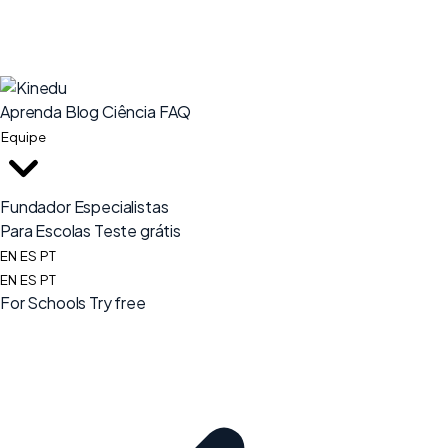
Aprenda
Blog
Ciência
FAQ
Equipe
Fundador
Especialistas
Para Escolas
Teste grátis
EN
ES
PT
EN
ES
PT
For Schools
Try free