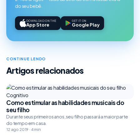
do seu bebê.
DOWNLOAD ON THE
GET IT ON
App Store
Google Play
CONTINUE LENDO
Artigos relacionados
Cognitivo
Como estimular as habilidades musicais do
seu filho
Durante seus primeiros anos, seu filho passará a maior parte
do tempo em casa.
12 ago 2019 · 4 min