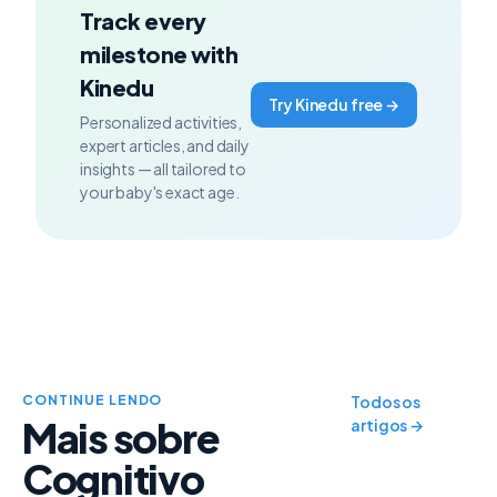
Track every
milestone with
Kinedu
Try Kinedu free →
Personalized activities,
expert articles, and daily
insights — all tailored to
your baby's exact age.
CONTINUE LENDO
Todos os
Mais sobre
artigos →
Cognitivo