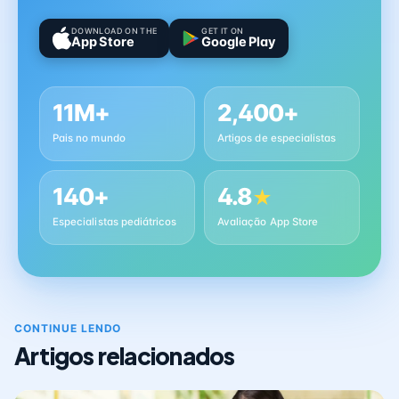
DOWNLOAD ON THE
GET IT ON
App Store
Google Play
11M+
2,400+
Pais no mundo
Artigos de especialistas
140+
4.8
★
Especialistas pediátricos
Avaliação App Store
CONTINUE LENDO
Artigos relacionados