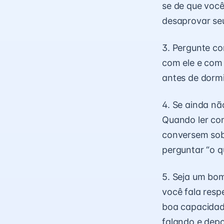
se de que voc
desaprovar s
3. Pergunte co
com ele e com 
antes de dormi
4. Se ainda não
Quando ler com
conversem sobr
perguntar “o qu
5. Seja um bom
você fala res
boa capacidad
falando e depo