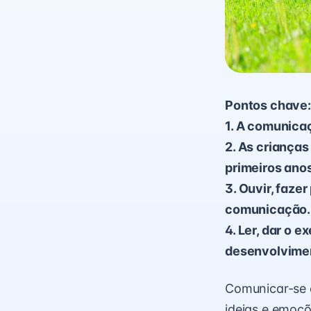
Pontos chave:
1. A comunica
2. As criança
primeiros anos
3. Ouvir, faze
comunicação.
4. Ler, dar o 
desenvolvimen
Comunicar-se c
ideias e emoçõ