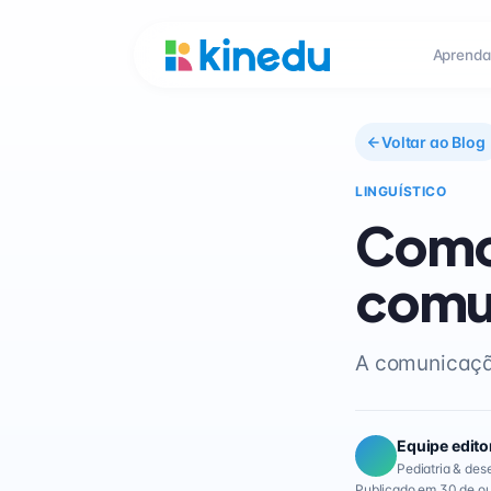
Aprenda
Voltar ao Blog
LINGUÍSTICO
Como 
comu
A comunicação
Equipe edito
Pediatria & des
Publicado em 30 de ou