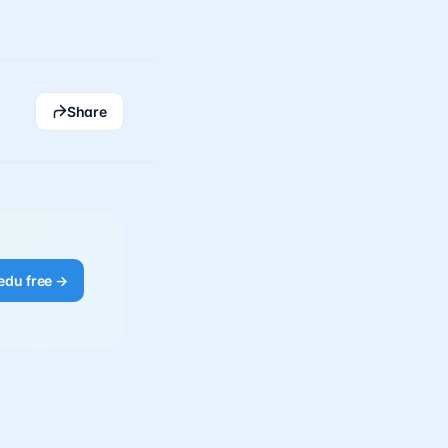
Share
edu free →