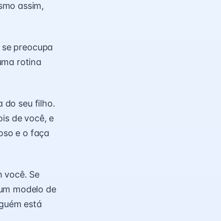
smo assim,
e se preocupa
uma rotina
 do seu filho.
is de você, e
ioso e o faça
m você. Se
 um modelo de
lguém está