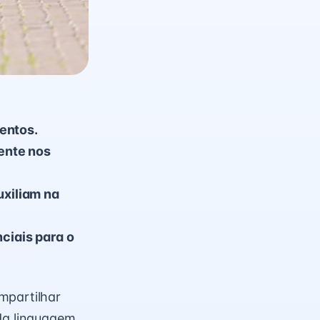
entos.
ente nos
uxiliam na
nciais para o
mpartilhar
 da linguagem