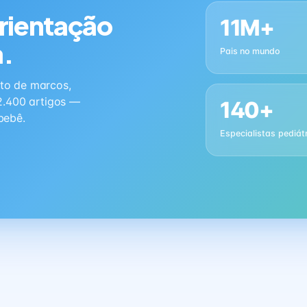
orientação
11M+
a.
Pais no mundo
to de marcos,
2.400 artigos —
140+
bebê.
Especialistas pediát