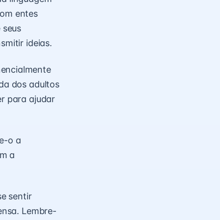
com entes
 seus
mitir ideias.
nencialmente
uda dos adultos
er para ajudar
e-o a
em a
e sentir
pensa. Lembre-