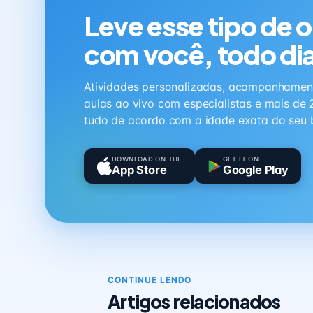
Leve esse tipo de 
com você, todo di
Atividades personalizadas, acompanhamen
aulas ao vivo com especialistas e mais de 
tudo de acordo com a idade exata do seu 
DOWNLOAD ON THE
GET IT ON
App Store
Google Play
CONTINUE LENDO
Artigos relacionados