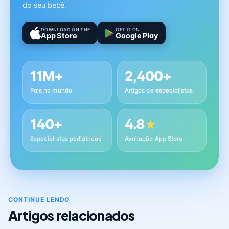
do seu bebê.
DOWNLOAD ON THE
GET IT ON
App Store
Google Play
11M+
2,400+
Pais no mundo
Artigos de especialistas
140+
4.8
★
Especialistas pediátricos
Avaliação App Store
CONTINUE LENDO
Artigos relacionados