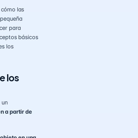
 cómo las
a pequeña
cer para
nceptos básicos
es los
e los
n un
 a partir de
 objeto en una