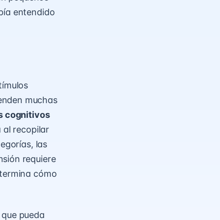
bía entendido
tímulos
ienden muchas
s cognitivos
 al recopilar
egorías, las
nsión requiere
determina cómo
y que pueda