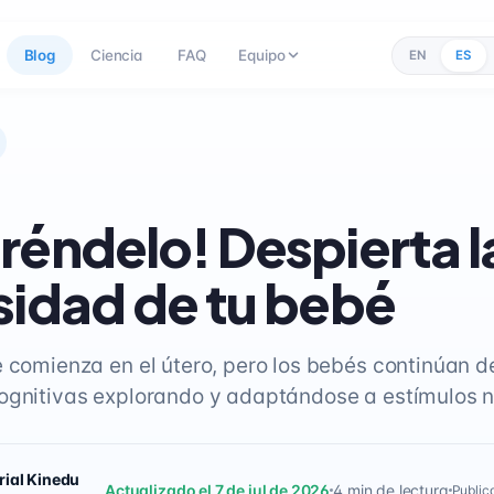
Blog
Ciencia
FAQ
Equipo
EN
ES
réndelo! Despierta l
sidad de tu bebé
e comienza en el útero, pero los bebés continúan d
ognitivas explorando y adaptándose a estímulos 
rial Kinedu
Actualizado el 7 de jul de 2026
4 min de lectura
Public