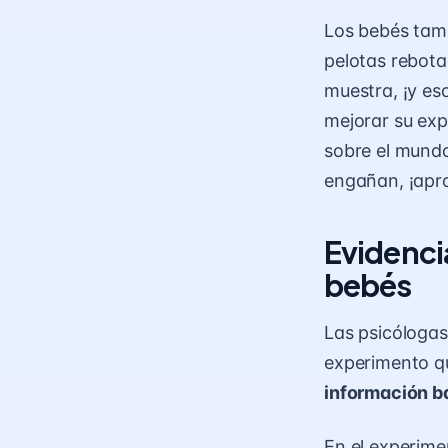
Los bebés tam
pelotas rebota
muestra, ¡y es
mejorar su exp
sobre el mund
engañan, ¡apr
Evidencia
bebés
Las psicólogas
experimento q
información b
En el experim