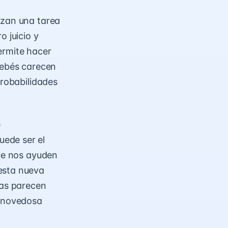
izan una tarea
o juicio y
ermite hacer
bebés carecen
probabilidades
e
ede ser el
que nos ayuden
esta nueva
ías parecen
 novedosa