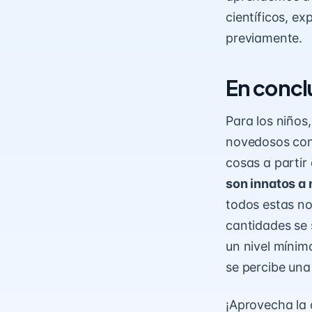
científicos
, ex
previamente.
En concl
Para los niños
novedosos con
cosas a partir
son innatos a
todos estas noc
cantidades se 
un nivel mínim
se percibe una
¡Aprovecha la 