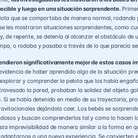
ecible y luego en una situación sorprendente.
Primer
lota que se comportaba de manera normal, rodando 
se les mostraron situaciones sorprendentes, como c
y, de repente, se detenía al alcanzar el obstáculo de
mpa, o rodaba y pasaba a través de lo que parecía se
endieron significativamente mejor de estos casos i
videncia de haber aprendido algo de la situación pre
explorar y comprender la pelota que los había engaña
travesado la pared, probaban la solidez del objeto g
. Si se había detenido en medio de su trayectoria, p
avitacionales dejándola caer. Los bebés se sorprend
dosos y buscan comprenderlos tal y como lo hacen lo
ta imprevisibilidad de manera similar a la forma en q
adaptarnos a una nueva experiencia. Se convierten 