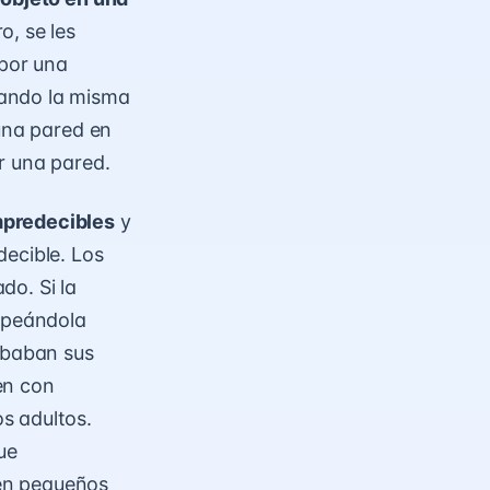
o, se les
por una
uando la misma
 una pared en
r una pared.
mpredecibles
y
decible. Los
do. Si la
olpeándola
robaban sus
en con
s adultos.
ue
en pequeños