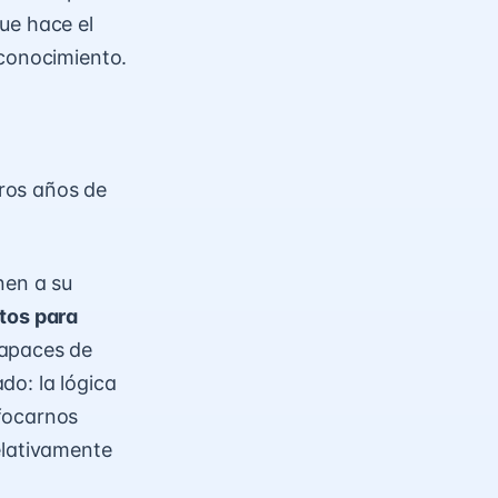
ue hace el
 conocimiento.
ros años de
nen a su
tos para
capaces de
do: la lógica
focarnos
elativamente