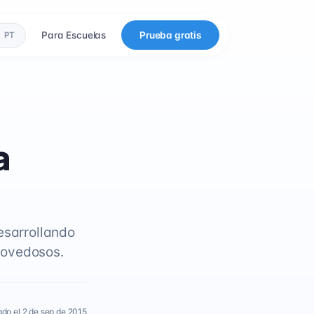
Para Escuelas
Prueba gratis
PT
a
esarrollando
novedosos.
ado el 2 de sep de 2015