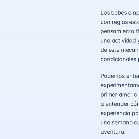
Los bebés empl
con reglas est
pensamiento fl
una actividad 
de este mecani
condicionales 
Podemos enten
experimentamo
primer amor o 
a entender cóm
experiencia pa
una semana cu
aventura.