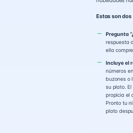
habilidades n
Estas son dos
Pregunta “
respuesta d
ella compre
Incluye el 
números en 
buzones o l
su plato. E
propicia el
Pronto tu 
plato desp