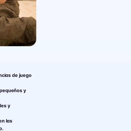
ncias de juego
s pequeños y
les y
en las
o.