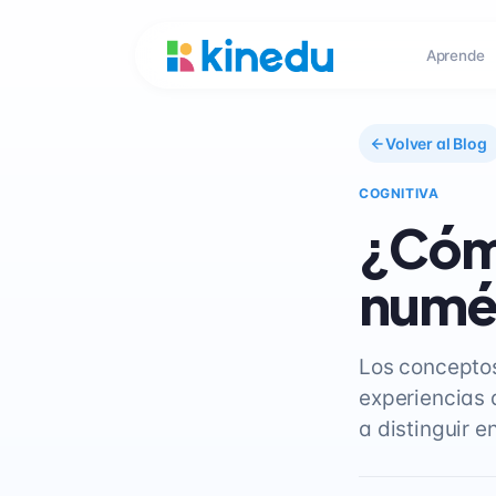
Aprende
Volver al Blog
COGNITIVA
¿Cóm
numér
Los conceptos
experiencias 
a distinguir 