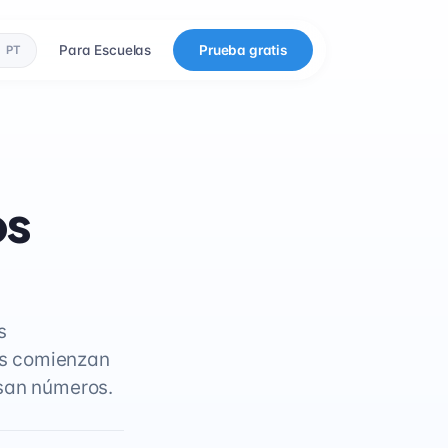
Para Escuelas
Prueba gratis
PT
os
s
ños comienzan
usan números.