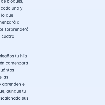
 de bloques,
 cada uno y
 lo que
omenzará a
 te sorprenderá
s cuatro
leaños tu hija
bién comenzará
cuántos
e las
o aprenden el
que, aunque tu
escalonada sus