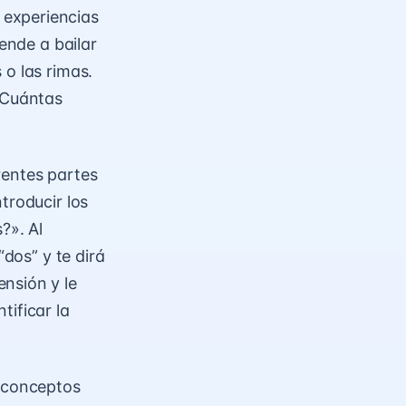
 experiencias
rende a bailar
 o las rimas.
“¿Cuántas
rentes partes
troducir los
?». Al
“dos” y te dirá
nsión y le
tificar la
 conceptos