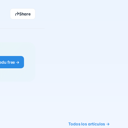
Share
edu free →
Todos los artículos →