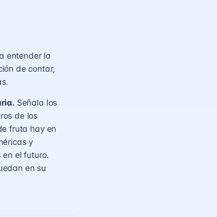
a entender la
ión de contar,
as.
ria.
Señala los
ros de los
de fruta hay en
méricas y
en el futuro.
quedan en su