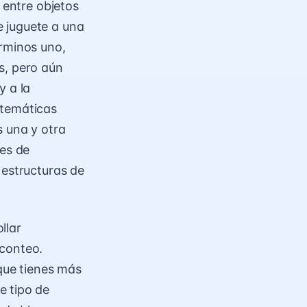
 entre objetos
 juguete a una
érminos uno,
s, pero aún
y a la
atemáticas
s una y otra
des de
 estructuras de
llar
 conteo.
 que tienes más
e tipo de