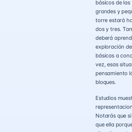
básicos de las
grandes y pequ
torre estará h
dos y tres. Ta
deberá aprende
exploración de
básicas a conc
vez, esas situ
pensamiento ló
bloques.
Estudios muest
representacion
Notarás que si
que ella porqu