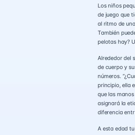
Los niños peq
de juego que ti
al ritmo de un
También puedes
pelotas hay? U
Alrededor del 
de cuerpo y su
números. “¿Cu
principio, ella
que las manos 
asignará la et
diferencia ent
A esta edad t