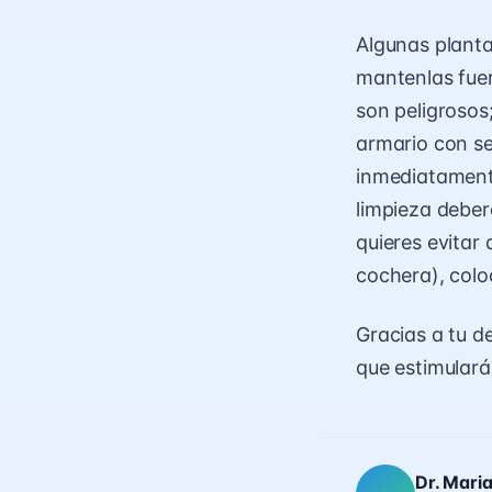
Algunas planta
mantenlas fuer
son peligrosos
armario con se
inmediatamente
limpieza deber
quieres evitar 
cochera), colo
Gracias a tu d
que estimulará 
Dr. Mari