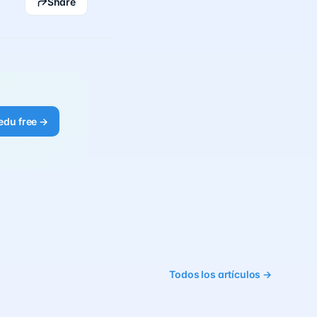
Share
edu free →
Todos los artículos →