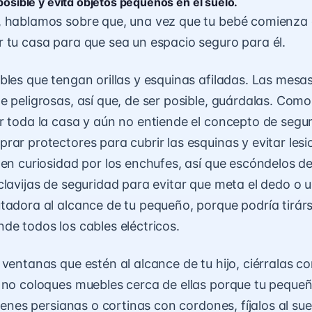
posible y evita objetos pequeños en el suelo.
 hablamos sobre que, una vez que tu bebé comienza 
 tu casa para que sea un espacio seguro para él.
bles que tengan orillas y esquinas afiladas. Las mesa
e peligrosas, así que, de ser posible, guárdalas. Com
r toda la casa y aún no entiende el concepto de segur
rar protectores para cubrir las esquinas y evitar lesi
ten curiosidad por los enchufes, así que escóndelos d
clavijas de seguridad para evitar que meta el dedo o 
tadora al alcance de tu pequeño, porque podría tirár
de todos los cables eléctricos.
 ventanas que estén al alcance de tu hijo, ciérralas c
 no coloques muebles cerca de ellas porque tu peque
tienes persianas o cortinas con cordones, fíjalos al su