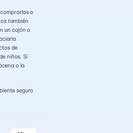
r comprarlas o
ntos también
en un cajón o
aciarla
ctos de
e niños. Si
lacena o la
mbiente seguro