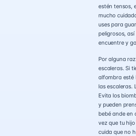
estén tensos, 
mucho cuidado 
uses para guar
peligrosos, así
encuentre y ga
Por alguna raz
escaleras. Si 
alfombra esté b
las escaleras.
Evita los biom
y pueden prens
bebé ande en c
vez que tu hij
cuida que no h