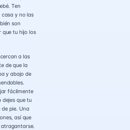
bebé. Ten
 casa y no las
mbién son
 que tu hijo los
cercan a las
te de que la
iba y abajo de
mendables.
jar fácilmente
o dejes que tu
 de pie. Una
ones, así que
 atragantarse.