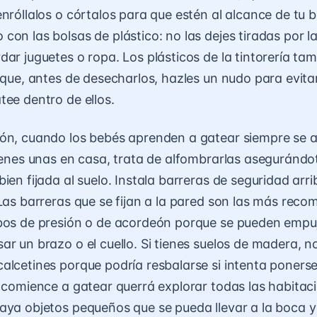
enróllalos o córtalos para que estén al alcance de tu 
con las bolsas de plástico: no las dejes tiradas por la
dar juguetes o ropa. Los plásticos de la tintorería ta
 que, antes de desecharlos, hazles un nudo para evitar
tee dentro de ellos.
ón, cuando los bebés aprenden a gatear siempre se a
tienes unas en casa, trata de alfombrarlas asegurándo
ien fijada al suelo. Instala barreras de seguridad arr
 Las barreras que se fijan a la pared son las más reco
bos de presión o de acordeón porque se pueden empu
ar un brazo o el cuello. Si tienes suelos de madera, n
alcetines porque podría resbalarse si intenta ponerse
o comience a gatear querrá explorar todas las habitaci
aya objetos pequeños que se pueda llevar a la boca y