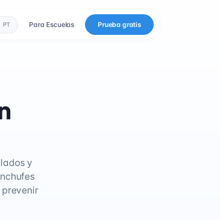
Para Escuelas
Prueba gratis
PT
n
ilados y
enchufes
 prevenir