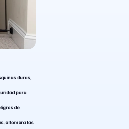
squinas duras,
guridad para
ligros de
as, alfombra las