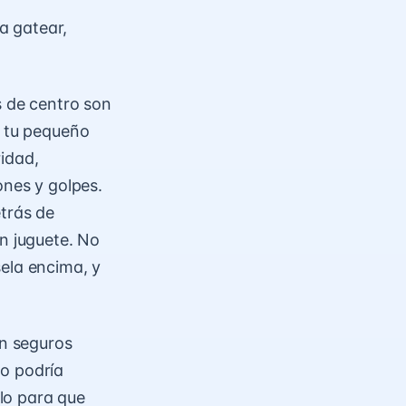
a gatear,
s de centro son
o tu pequeño
idad,
ones y golpes.
etrás de
un juguete. No
sela encima, y
on seguros
ño podría
elo para que