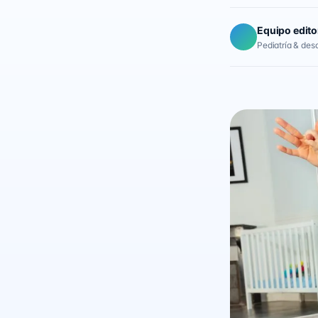
Equipo edito
Pediatría & desar