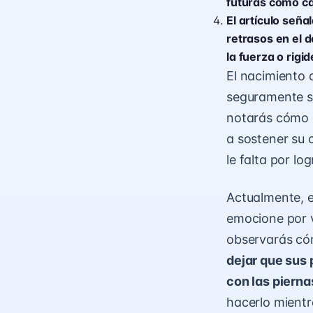
futuras como cam
El artículo señ
retrasos en el d
la fuerza o rigi
El nacimiento 
seguramente s
notarás cómo 
a sostener su
le falta por log
Actualmente, e
emocione por ve
observarás có
dejar que sus 
con las pierna
hacerlo mientr