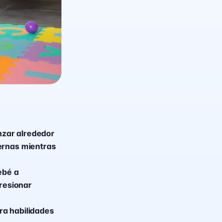
anzar alrededor
ernas mientras
ebé a
presionar
ara habilidades