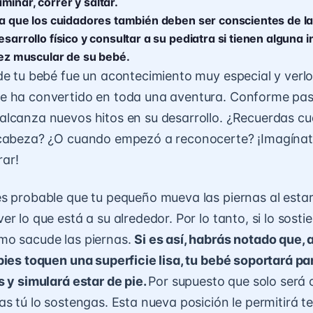
inar, correr y saltar.
ala que los cuidadores también deben ser conscientes de la
esarrollo físico y consultar a su pediatra si tienen alguna 
dez muscular de su bebé.
de tu bebé fue un acontecimiento muy especial y verlo
e ha convertido en toda una aventura. Conforme pasa
alcanza nuevos hitos en su desarrollo. ¿Recuerdas 
 cabeza? ¿O cuando empezó a reconocerte? ¡Imagínat
rar!
s probable que tu pequeño mueva las piernas al esta
r lo que está a su alrededor. Por lo tanto, si lo sostie
mo sacude las piernas.
Si es así, habrás notado que, a
pies toquen una superficie lisa, tu bebé soportará pa
s y simulará estar de pie.
Por supuesto que solo será
as tú lo sostengas. Esta nueva posición le permitirá t