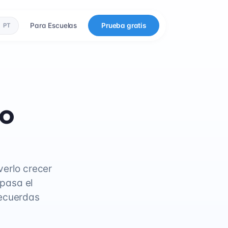
Para Escuelas
Prueba gratis
PT
io
verlo crecer
pasa el
Recuerdas