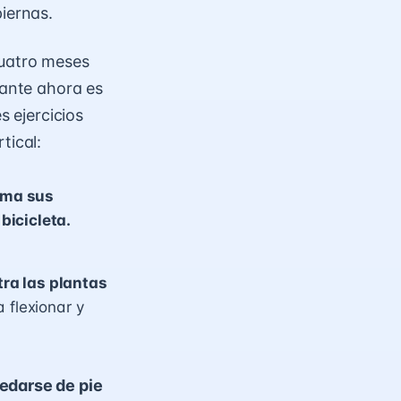
piernas.
cuatro meses
tante ahora es
s ejercicios
tical:
oma sus
bicicleta.
ra las plantas
 flexionar y
uedarse de pie