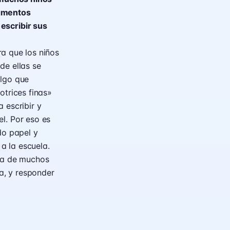
agmentos
escribir sus
ra que los niños
de ellas se
algo que
otrices finas»
 escribir y
l. Por eso es
do papel y
 a la escuela.
nea de muchos
la, y responder
: