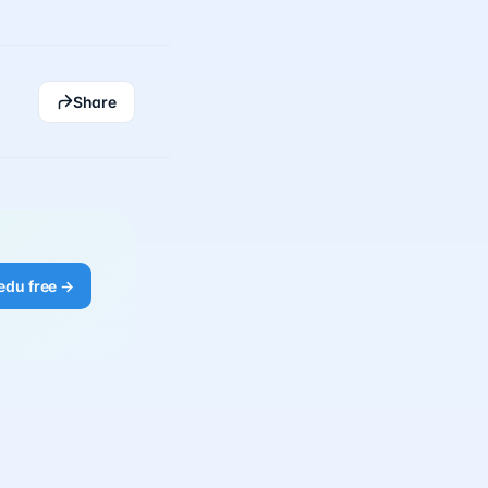
Share
edu free →