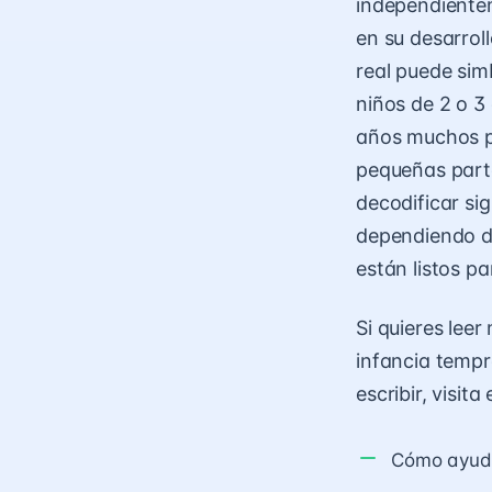
independientem
en su desarrol
real puede sim
niños de 2 o 3 
años muchos pe
pequeñas parte
decodificar si
dependiendo de
están listos p
Si quieres leer
infancia tempr
escribir, visita
Cómo ayudar