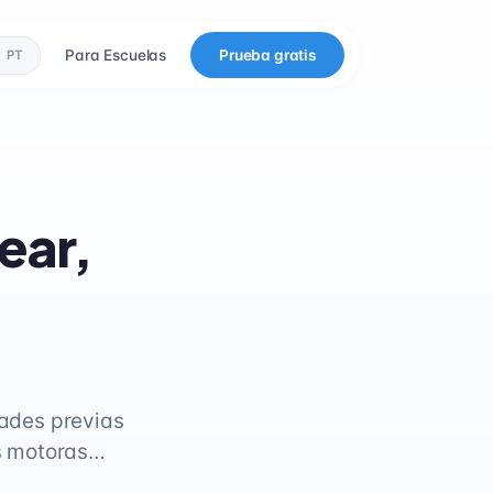
Para Escuelas
Prueba gratis
PT
ear,
dades previas
es motoras…