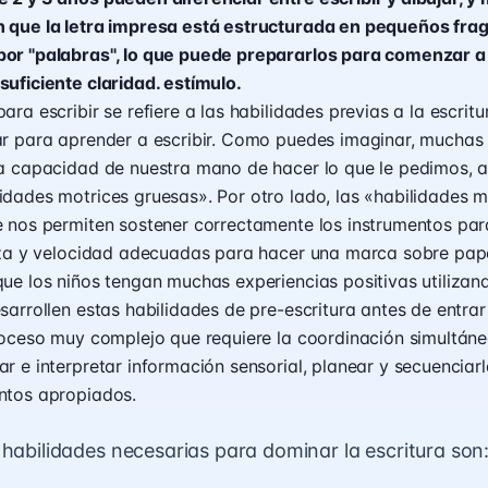
 que la letra impresa está estructurada en pequeños fr
or "palabras", lo que puede prepararlos para comenzar a 
uficiente claridad. estímulo.
ara escribir se refiere a las habilidades previas a la escritu
ar para aprender a escribir. Como puedes imaginar, muchas 
la capacidad de nuestra mano de hacer lo que le pedimos, 
dades motrices gruesas». Por otro lado, las «habilidades m
 nos permiten sostener correctamente los instrumentos para
erza y velocidad adecuadas para hacer una marca sobre pape
ue los niños tengan muchas experiencias positivas utilizan
sarrollen estas habilidades de pre-escritura antes de entrar
proceso muy complejo que requiere la coordinación simultá
r e interpretar información sensorial, planear y secuenciar
ntos apropiados.
 habilidades necesarias para dominar la escritura son