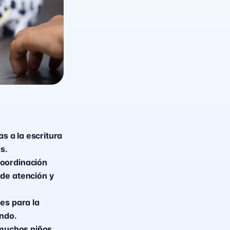
as a la escritura
s.
coordinación
 de atención y
es para la
endo.
 muchos niños