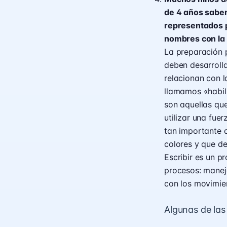
de 4 años saben
representados p
nombres con la s
La preparación p
deben desarroll
relacionan con 
llamamos «habili
son aquellas que
utilizar una fu
tan importante q
colores y que de
Escribir es un 
procesos: maneja
con los movimie
Algunas de las