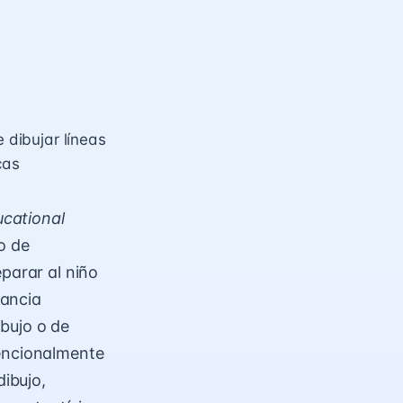
e dibujar líneas
cas
cational
o de
parar al niño
fancia
bujo o de
tencionalmente
dibujo,