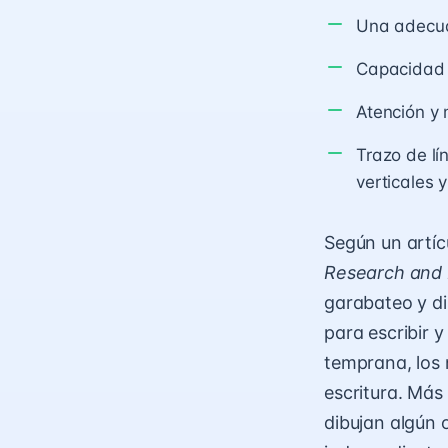
Una adecua
Capacidad p
Atención y 
Trazo de lí
verticales 
Según un artícu
Research and
garabateo y di
para escribir y
temprana, los 
escritura. Más
dibujan algún o