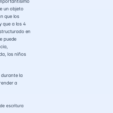
importantísimo
e un objeto
n que los
y que a los 4
structurado en
se puede
cia,
a, los niños
a durante la
render a
de escritura