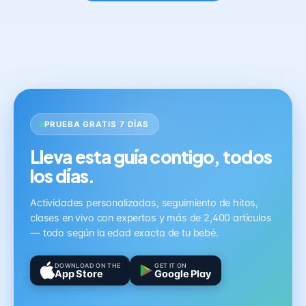
PRUEBA GRATIS 7 DÍAS
Lleva esta guía contigo, todos
los días.
Actividades personalizadas, seguimiento de hitos,
clases en vivo con expertos y más de 2,400 artículos
— todo según la edad exacta de tu bebé.
DOWNLOAD ON THE
GET IT ON
App Store
Google Play