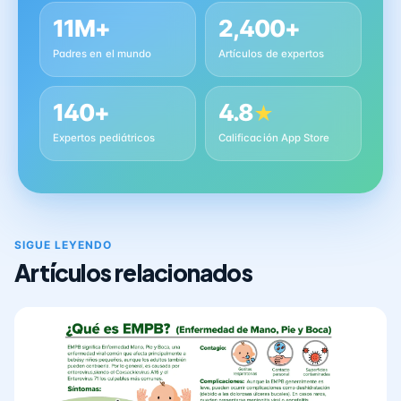
11M+
2,400+
Padres en el mundo
Artículos de expertos
140+
4.8
★
Expertos pediátricos
Calificación App Store
SIGUE LEYENDO
Artículos relacionados