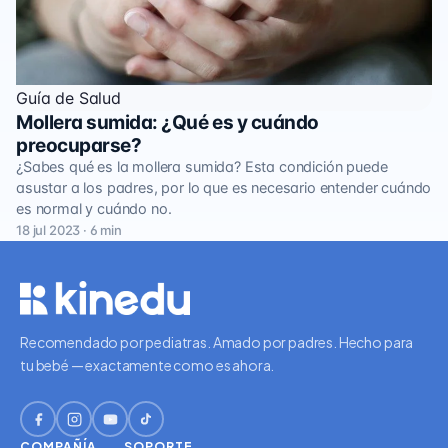
Guía de Salud
Mollera sumida: ¿Qué es y cuándo
preocuparse?
¿Sabes qué es la mollera sumida? Esta condición puede
asustar a los padres, por lo que es necesario entender cuándo
es normal y cuándo no.
18 jul 2023 · 6 min
Recomendado por pediatras. Amado por padres. Hecho para
tu bebé — exactamente como es ahora.
COMPAÑÍA
SOPORTE