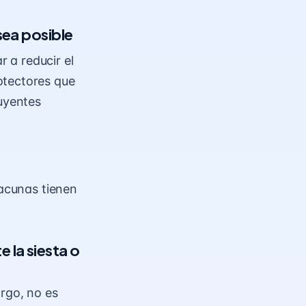
ea posible
 a reducir el
otectores que
buyentes
vacunas
tienen
 la siesta o
rgo, no es