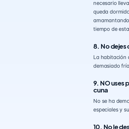
necesario lleva
queda dormido,
amamantando, 
tiempo de esta
8. No dejes
La habitación 
demasiado fría
9. NO uses p
cuna
No se ha demo
especiales y s
10. No le de