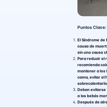
Puntos Clave:
El Síndrome de M
causa de muerte
sin una causa cl
Para reducir el
recomienda colo
mantener a los 
cama, evitar el 
sobrecalentarlo
Deben evitarse 
a los bebés men
Después de alre