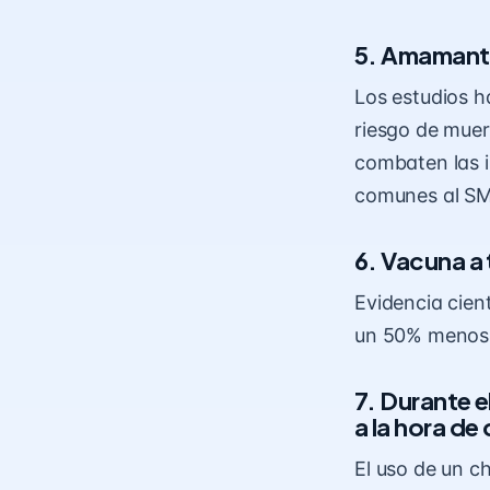
5. Amamanta
Los estudios h
riesgo de muer
combaten las i
comunes al SM
6. Vacuna a
Evidencia cien
un 50% menos 
7. Durante e
a la hora de
El uso de un c