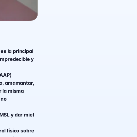
es la principal
impredecible y
(AAP)
ío, amamantar,
r la misma
 no
MSL y dar miel
ol físico sobre