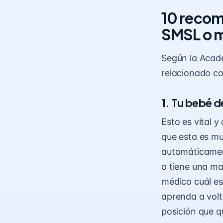
10 recom
SMSL o m
Según la Acad
relacionado co
1. Tu bebé d
Esto es vital y
que esta es mu
automáticament
o tiene una ma
médico cuál es
aprenda a volt
posición que q