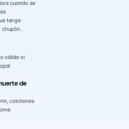
 boca cuando se
tás
ue tenga
un chupón
.
 cálida ni
ropa!
 muerte de
mir, colchones
rome.