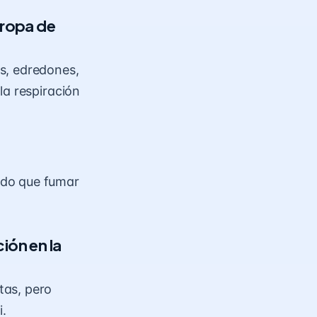
 ropa de
s, edredones,
la respiración
ado que fumar
ión en la
tas, pero
i.