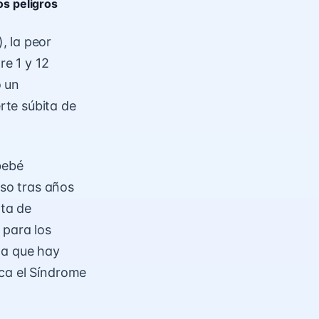
os peligros
, la peor
re 1 y 12
o un
rte súbita de
bebé
so tras años
lta de
 para los
da que hay
ca el Síndrome