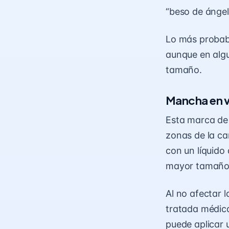
“beso de ángel
Lo más probab
aunque en algu
tamaño.
Mancha en v
Esta marca de 
zonas de la ca
con un líquido 
mayor tamaño
Al no afectar 
tratada médica
puede aplicar u