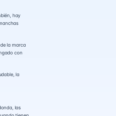
bién, hay
s manchas
o de la marca
longado con
dable, la
donda, las
cuando tienen