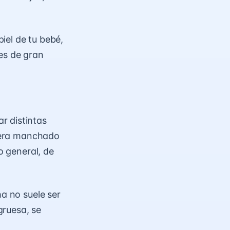
piel de tu bebé
,
es de gran
r distintas
biera manchado
o general, de
ha no suele ser
gruesa, se