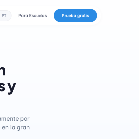
Para Escuelas
Prueba gratis
PT
n
s y
amente por
 en la gran