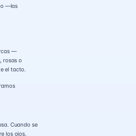
to —las
rcas —
, rosas o
e el tacto.
tramos
rosa. Cuando se
e los ojos,