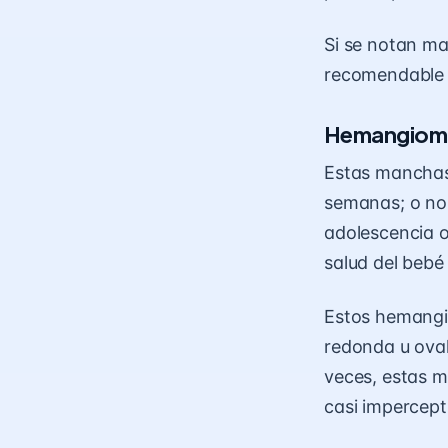
Si se notan ma
recomendable e
Hemangioma
Estas manchas 
semanas; o no 
adolescencia 
salud del bebé
Estos hemangio
redonda u ova
veces, estas 
casi impercept