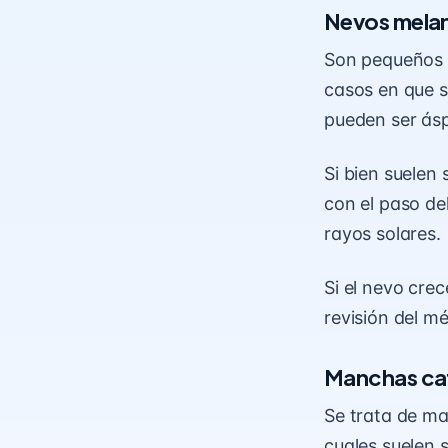
Nevos melan
Son pequeños 
casos en que s
pueden ser ásp
Si bien suelen
con el paso de
rayos solares.
Si el nevo cre
revisión del m
Manchas caf
Se trata de ma
cuales suelen 