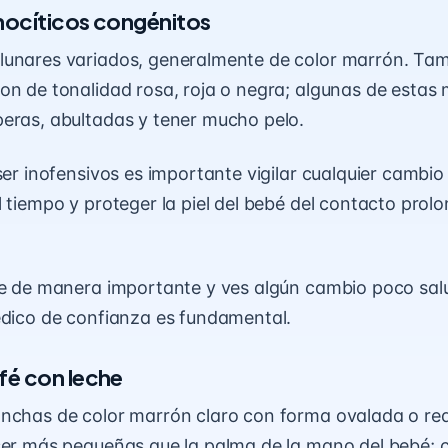
ocíticos congénitos
lunares variados, generalmente de color marrón. Tam
on de tonalidad rosa, roja o negra; algunas de esta
eras, abultadas y tener mucho pelo.
 ser inofensivos es importante vigilar cualquier cambi
l tiempo y proteger la piel del bebé del contacto pro
ce de manera importante y ves algún cambio poco salu
édico de confianza es fundamental.
é con leche
nchas de color marrón claro con forma ovalada o re
ser más pequeñas que la palma de la mano del bebé; 