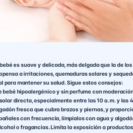
u bebé es suave y delicada, más delgada que la de los 
opensa a irritaciones, quemaduras solares y sequed
l para mantener su salud. Sigue estos consejos:
e bebé hipoalergénico y sin perfume con moderación
solar directa, especialmente entre las 10 a. m. y las 4
godón fresca que cubra brazos y piernas, y proporc
pañales con frecuencia, límpialos con agua y algodón
alcohol o fragancias. Limita la exposición a producto