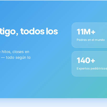
tigo, todos los
11M+
Padres en el mundo
hitos, clases en
s — todo según la
140+
Expertos pediátrico