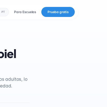
Para Escuelas
Prueba gratis
PT
piel
s adultos, lo
uedad.