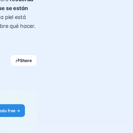
ue se están
a piel está
obre qué hacer.
Share
edu free →