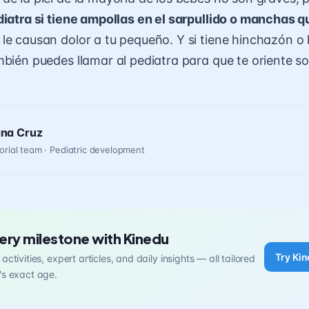
diatra si tiene ampollas en el sarpullido o manchas q
 le causan dolor a tu pequeño. Y si tiene hinchazón o l
mbién puedes llamar al pediatra para que te oriente s
ana Cruz
orial team · Pediatric development
ery milestone with Kinedu
Try Kin
activities, expert articles, and daily insights — all tailored
's exact age.