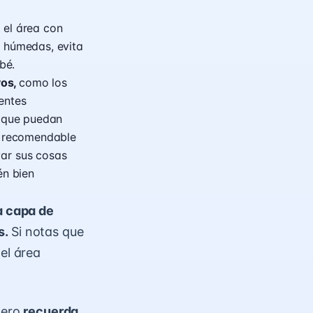
 el área con
s húmedas, evita
bé.
vos,
como los
entes
s que puedan
es recomendable
var sus cosas
én bien
na capa de
s.
Si notas que
el área
pero
recuerda