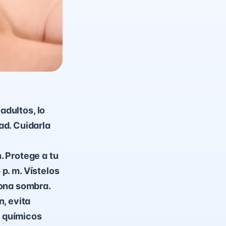
adultos, lo
ad. Cuidarla
. Protege a tu
 p. m. Vístelos
iona sombra.
, evita
s químicos