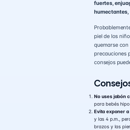
fuertes, enjuag
humectantes, 
Probablemente 
piel de los niñ
quemarse con e
precauciones p
consejos pued
Consejos 
No uses jabón c
para bebés hipo
Evita exponer a 
y las 4 p.m., pe
brazos y las pie