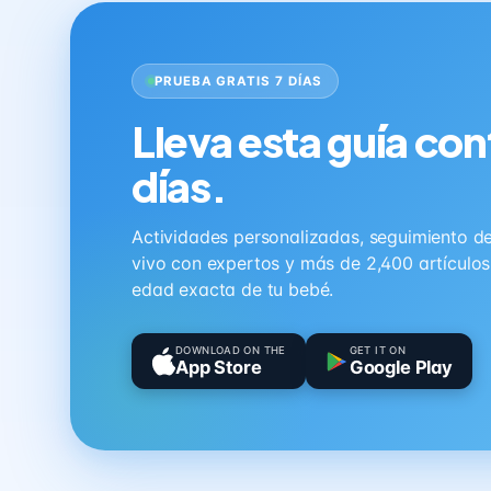
PRUEBA GRATIS 7 DÍAS
Lleva esta guía con
días.
Actividades personalizadas, seguimiento de 
vivo con expertos y más de 2,400 artículo
edad exacta de tu bebé.
DOWNLOAD ON THE
GET IT ON
App Store
Google Play