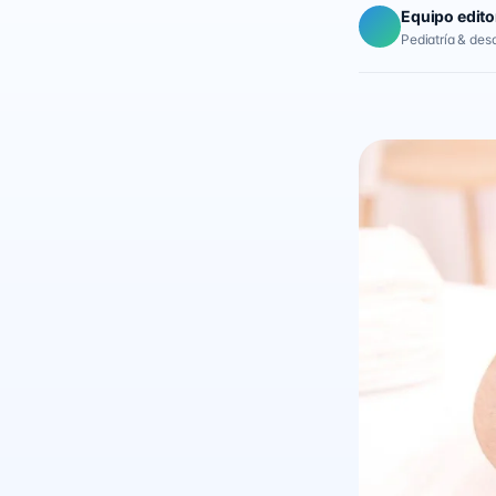
Equipo edito
Pediatría & desar