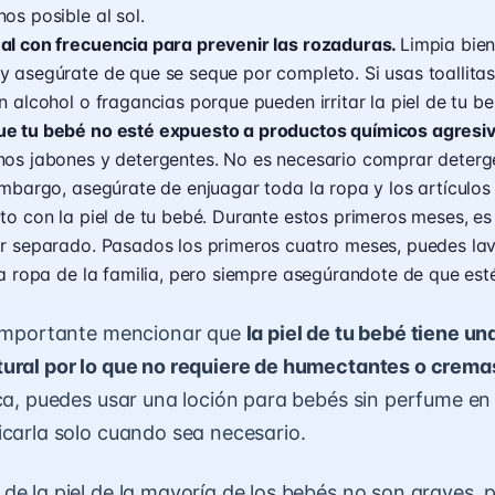
os posible al sol
.
al con frecuencia para prevenir las
rozaduras
.
Limpia bien
y asegúrate de que se seque por completo. Si usas toallita
n alcohol o fragancias porque pueden irritar la piel de tu be
e tu bebé no esté expuesto a productos químicos agresi
nos jabones y detergentes. No es necesario comprar deterg
embargo, asegúrate de enjuagar toda la ropa y los artículo
to con la piel de tu bebé. Durante estos primeros meses, 
r separado. Pasados ​​los primeros cuatro meses, puedes la
la ropa de la familia, pero siempre asegúrandote de que est
s importante mencionar que
la piel de tu bebé tiene u
ural por lo que no requiere de humectantes o crema
eca, puedes usar una loción para bebés sin perfume en 
icarla solo cuando sea necesario.
de la piel de la mayoría de los bebés no son graves, 