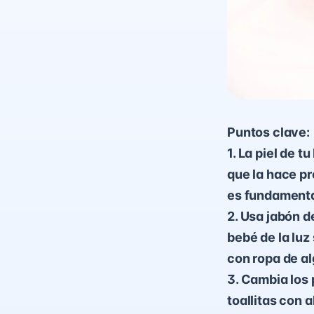
Puntos clave:
1. La piel de t
que la hace pr
es fundamenta
2. Usa jabón d
bebé de la luz 
con ropa de al
3. Cambia los 
toallitas con 