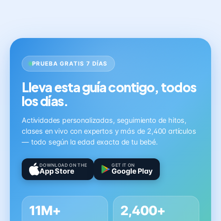
PRUEBA GRATIS 7 DÍAS
Lleva esta guía contigo, todos
los días.
Actividades personalizadas, seguimiento de hitos,
clases en vivo con expertos y más de 2,400 artículos
— todo según la edad exacta de tu bebé.
DOWNLOAD ON THE
GET IT ON
App Store
Google Play
11M+
2,400+