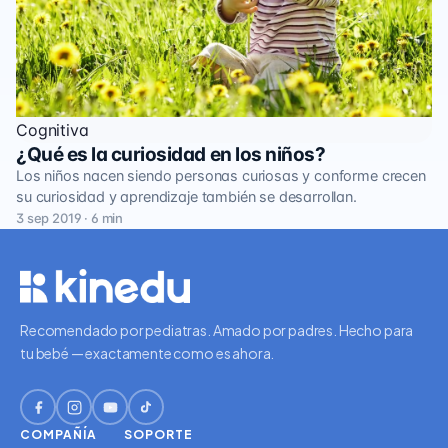
Cognitiva
¿Qué es la curiosidad en los niños?
Los niños nacen siendo personas curiosas y conforme crecen
su curiosidad y aprendizaje también se desarrollan.
3 sep 2019 · 6 min
Recomendado por pediatras. Amado por padres. Hecho para
tu bebé — exactamente como es ahora.
COMPAÑÍA
SOPORTE