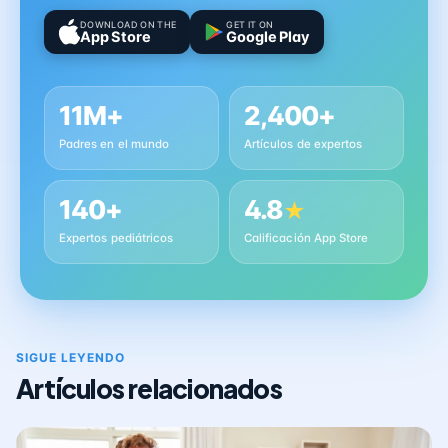
DOWNLOAD ON THE
GET IT ON
App Store
Google Play
11M+
2,400+
Padres en el mundo
Artículos de expertos
140+
4.8
★
Expertos pediátricos
Calificación App Store
SIGUE LEYENDO
Artículos relacionados