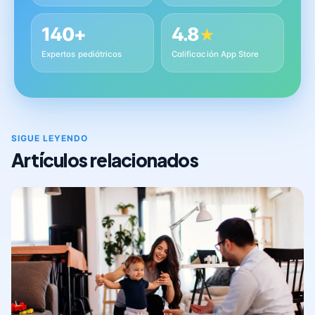
140+
4.8
★
Expertos pediátricos
Calificación App Store
SIGUE LEYENDO
Artículos relacionados