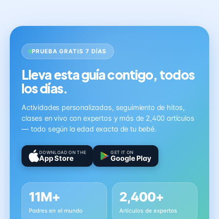
PRUEBA GRATIS 7 DÍAS
Lleva esta guía contigo, todos
los días.
Actividades personalizadas, seguimiento de hitos,
clases en vivo con expertos y más de 2,400 artículos
— todo según la edad exacta de tu bebé.
DOWNLOAD ON THE
GET IT ON
App Store
Google Play
11M+
2,400+
Padres en el mundo
Artículos de expertos