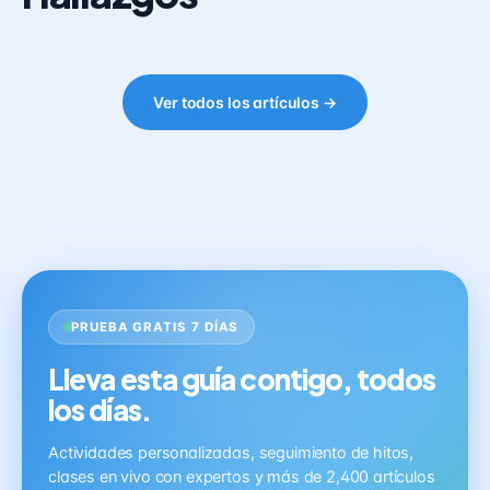
Ver todos los artículos →
PRUEBA GRATIS 7 DÍAS
Lleva esta guía contigo, todos
los días.
Actividades personalizadas, seguimiento de hitos,
clases en vivo con expertos y más de 2,400 artículos