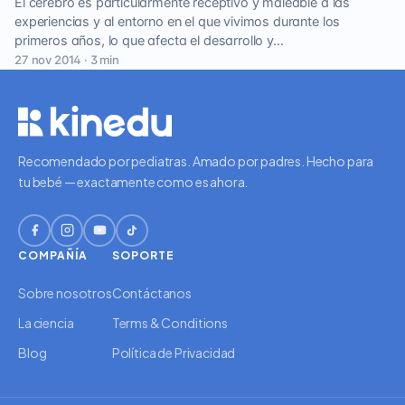
El cerebro es particularmente receptivo y maleable a las
experiencias y al entorno en el que vivimos durante los
primeros años, lo que afecta el desarrollo y…
27 nov 2014 · 3 min
Recomendado por pediatras. Amado por padres. Hecho para
tu bebé — exactamente como es ahora.
COMPAÑÍA
SOPORTE
Sobre nosotros
Contáctanos
La ciencia
Terms & Conditions
Blog
Política de Privacidad