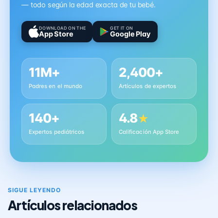
— todo según la edad exacta de tu bebé.
DOWNLOAD ON THE
GET IT ON
App Store
Google Play
11M+
2,400+
Padres en el mundo
Artículos de expertos
140+
4.8
★
Expertos pediátricos
Calificación App Store
SIGUE LEYENDO
Artículos relacionados