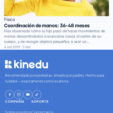
Física
Coordinación de manos: 36-48 meses
Has observado cómo tu hija pasó de hacer movimientos de
manos descontrolados a acercarse cosas al centro de su
cuerpo, y de recoger objetos pequeños a usar un…
4 oct 2019 · 3 min
Recomendado por pediatras. Amado por padres. Hecho para
tu bebé — exactamente como es ahora.
COMPAÑÍA
SOPORTE
Sobre nosotros
Contáctanos