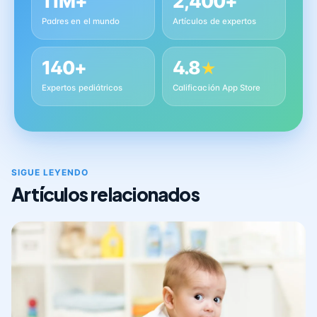
11M+
2,400+
Padres en el mundo
Artículos de expertos
140+
4.8
★
Expertos pediátricos
Calificación App Store
SIGUE LEYENDO
Artículos relacionados