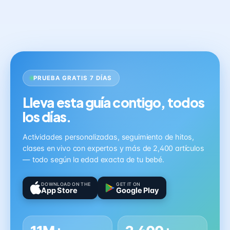
PRUEBA GRATIS 7 DÍAS
Lleva esta guía contigo, todos
los días.
Actividades personalizadas, seguimiento de hitos,
clases en vivo con expertos y más de 2,400 artículos
— todo según la edad exacta de tu bebé.
DOWNLOAD ON THE
GET IT ON
App Store
Google Play