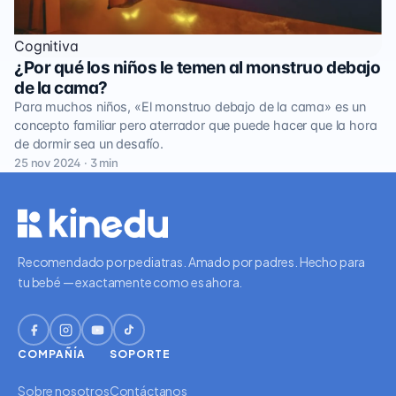
Cognitiva
¿Por qué los niños le temen al monstruo debajo
de la cama?
Para muchos niños, «El monstruo debajo de la cama» es un
concepto familiar pero aterrador que puede hacer que la hora
de dormir sea un desafío.
25 nov 2024 · 3 min
Recomendado por pediatras. Amado por padres. Hecho para
tu bebé — exactamente como es ahora.
COMPAÑÍA
SOPORTE
Sobre nosotros
Contáctanos