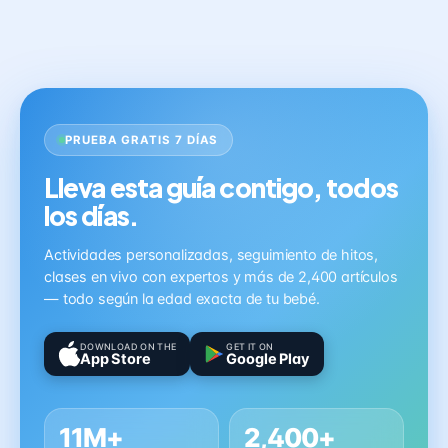
PRUEBA GRATIS 7 DÍAS
Lleva esta guía contigo, todos
los días.
Actividades personalizadas, seguimiento de hitos,
clases en vivo con expertos y más de 2,400 artículos
— todo según la edad exacta de tu bebé.
DOWNLOAD ON THE
GET IT ON
App Store
Google Play
11M+
2,400+