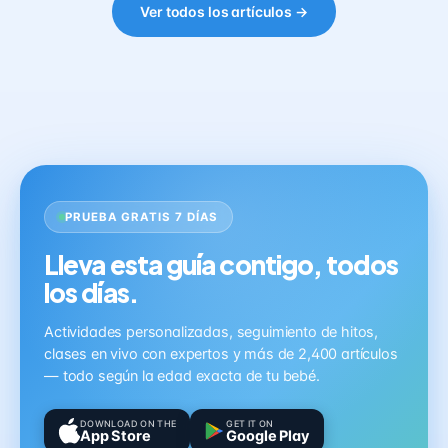
Ver todos los artículos →
PRUEBA GRATIS 7 DÍAS
Lleva esta guía contigo, todos
los días.
Actividades personalizadas, seguimiento de hitos,
clases en vivo con expertos y más de 2,400 artículos
— todo según la edad exacta de tu bebé.
DOWNLOAD ON THE
GET IT ON
App Store
Google Play