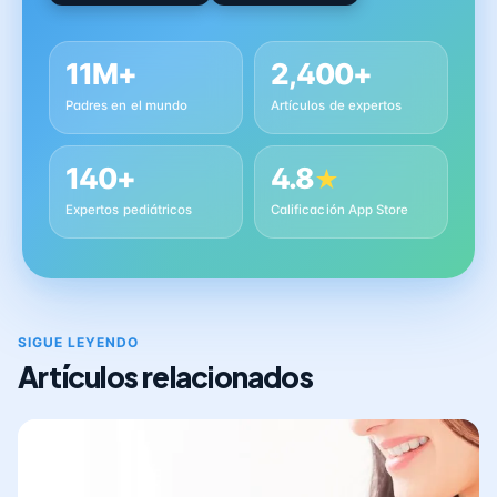
11M+
2,400+
Padres en el mundo
Artículos de expertos
140+
4.8
★
Expertos pediátricos
Calificación App Store
SIGUE LEYENDO
Artículos relacionados