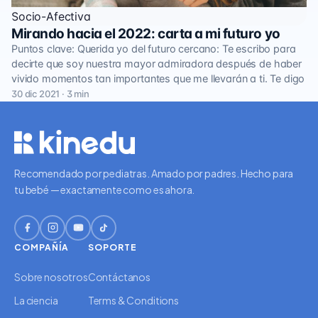
Socio-Afectiva
Mirando hacia el 2022: carta a mi futuro yo
Puntos clave: Querida yo del futuro cercano: Te escribo para
decirte que soy nuestra mayor admiradora después de haber
vivido momentos tan importantes que me llevarán a ti. Te digo
30 dic 2021 · 3 min
Recomendado por pediatras. Amado por padres. Hecho para
tu bebé — exactamente como es ahora.
COMPAÑÍA
SOPORTE
Sobre nosotros
Contáctanos
La ciencia
Terms & Conditions