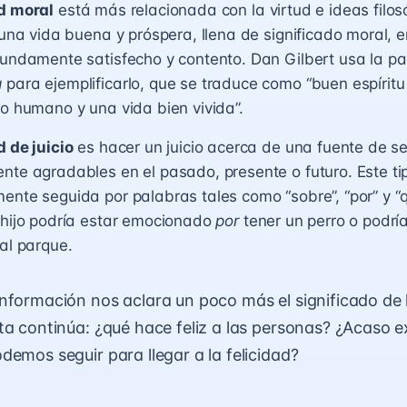
ad moral
está más relacionada con la virtud e ideas filo
e una vida buena y próspera, llena de significado moral, 
fundamente satisfecho y contento. Dan Gilbert usa la pa
a
para ejemplificarlo, que se traduce como “buen espíritu
to humano y una vida bien vivida”.
d de juicio
es hacer un juicio acerca de una fuente de s
nte agradables en el pasado, presente o futuro. Este tip
ente seguida por palabras tales como “sobre”, “por” y “q
 hijo podría estar emocionado
por
tener un perro o podría
 al parque.
nformación nos aclara un poco más el significado de l
ta continúa: ¿qué hace feliz a las personas? ¿Acaso e
demos seguir para llegar a la felicidad?