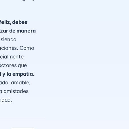
feliz, debes
izar de manera
 siendo
laciones. Como
ocialmente
factores que
l
y la empatía.
rado, amable,
ga amistades
cidad.