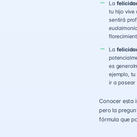
La
felicid
tu hijo viv
sentirá pro
eudaimoni
florecimien
La
felicida
potencialme
es generalm
ejemplo, tu
ir a pasear
Conocer esta i
pero la pregun
fórmula que po