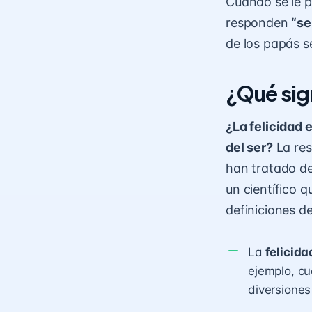
Cuando se le p
responden
“se
de los papás se
¿Qué sig
¿La felicidad 
del ser?
La res
han tratado de
un científico 
definiciones de
La
felicida
ejemplo, cu
diversiones