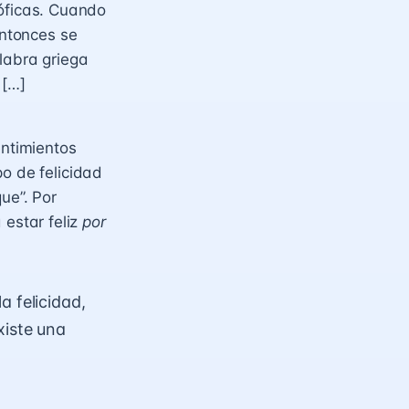
sóficas. Cuando
entonces se
labra griega
 […]
entimientos
o de felicidad
ue”. Por
 estar feliz
por
a felicidad,
xiste una