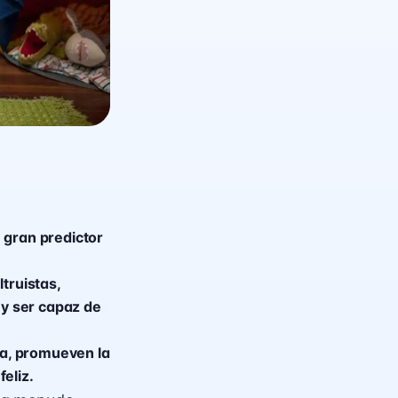
 gran predictor
truistas,
 y ser capaz de
ía, promueven la
eliz.