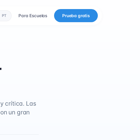
Para Escuelas
Prueba gratis
PT
r
y crítica. Las
son un gran