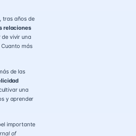
e, tras años de
s relaciones
 de vivir una
o. Cuanto más
más de las
licidad
cultivar una
os y aprender
pel importante
rnal of