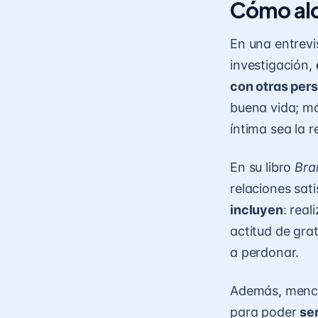
Cómo alc
En una entrev
investigación,
con otras per
buena vida; má
íntima sea la r
En su libro
Bra
relaciones sati
incluyen
: real
actitud de
grat
a perdonar.
Además, mencio
para poder
ser