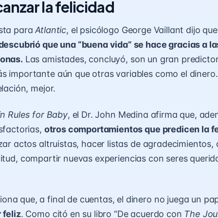
anzar la felicidad
ista para
Atlantic
, el psicólogo George Vaillant dijo qu
descubrió que una “buena vida” se hace gracias a la
sonas.
Las
amistades
, concluyó, son un gran predictor
s importante aún que otras variables como el diner
elación, mejor.
in Rules for Baby
, el Dr. John Medina afirma que, ade
sfactorias,
otros comportamientos que predicen la fe
izar actos altruistas, hacer listas de agradecimientos, 
itud
, compartir nuevas experiencias con seres querid
na que, a final de cuentas, el dinero no juega un pa
 feliz
. Como citó en su libro “De acuerdo con
The Jou