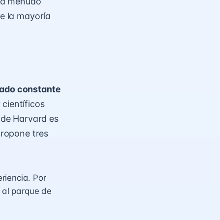
a, a menudo
de la mayoría
stado constante
científicos
d de Harvard es
propone tres
riencia. Por
a al parque de