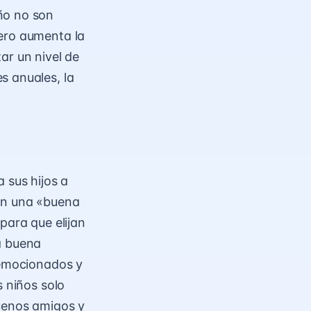
ño no son
nero aumenta la
ar un nivel de
s anuales, la
 sus hijos a
van una «buena
para que elijan
a buena
 emocionados y
s niños solo
buenos amigos y