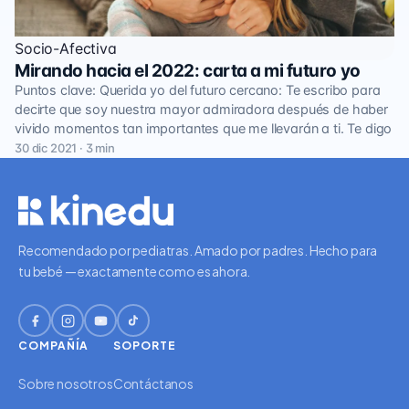
Socio-Afectiva
Mirando hacia el 2022: carta a mi futuro yo
Puntos clave: Querida yo del futuro cercano: Te escribo para
decirte que soy nuestra mayor admiradora después de haber
vivido momentos tan importantes que me llevarán a ti. Te digo
30 dic 2021 · 3 min
Recomendado por pediatras. Amado por padres. Hecho para
tu bebé — exactamente como es ahora.
COMPAÑÍA
SOPORTE
Sobre nosotros
Contáctanos