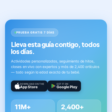
PRUEBA GRATIS 7 DÍAS
Lleva esta guía contigo, todos
los días.
Actividades personalizadas, seguimiento de hitos,
clases en vivo con expertos y más de 2,400 artículos
— todo según la edad exacta de tu bebé.
DOWNLOAD ON THE
GET IT ON
App Store
Google Play
11M+
2,400+