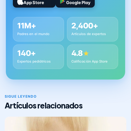
App Store
Google Play
11M+
2,400+
Padres en el mundo
Artículos de expertos
140+
4.8
★
Expertos pediátricos
Calificación App Store
SIGUE LEYENDO
Artículos relacionados