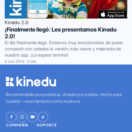
Kinedu 2.0
¡Finalmente llegó: Les presentamos Kinedu
2.0!
El día finalmente llegó. Estamos muy emocionados de poder
compartir con ustedes la versión más nueva y mejorada de
nuestra app. ¡La espera terminó!
6 nov 2014 · 2 min
Recomendado por pediatras. Amado por padres. Hecho para
tu bebé — exactamente como es ahora.
COMPAÑÍA
SOPORTE