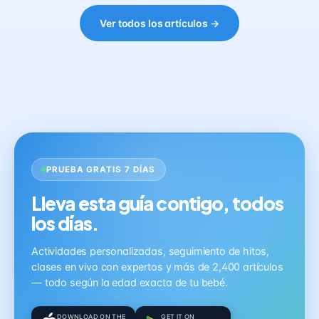
Ver todos los artículos →
PRUEBA GRATIS 7 DÍAS
Lleva esta guía contigo, todos
los días.
Actividades personalizadas, seguimiento de hitos,
clases en vivo con expertos y más de 2,400 artículos
— todo según la edad exacta de tu bebé.
DOWNLOAD ON THE
GET IT ON