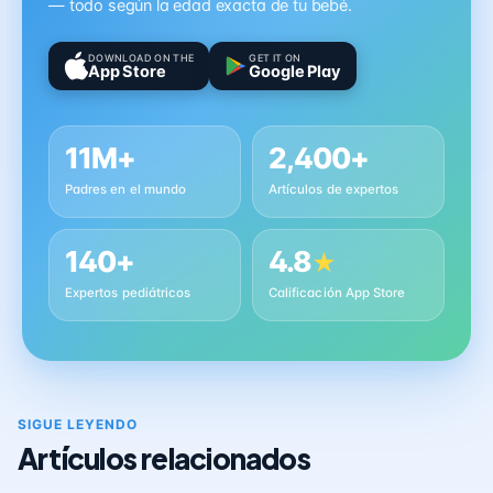
— todo según la edad exacta de tu bebé.
DOWNLOAD ON THE
GET IT ON
App Store
Google Play
11M+
2,400+
Padres en el mundo
Artículos de expertos
140+
4.8
★
Expertos pediátricos
Calificación App Store
SIGUE LEYENDO
Artículos relacionados