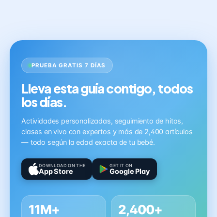
PRUEBA GRATIS 7 DÍAS
Lleva esta guía contigo, todos
los días.
Actividades personalizadas, seguimiento de hitos,
clases en vivo con expertos y más de 2,400 artículos
— todo según la edad exacta de tu bebé.
DOWNLOAD ON THE
GET IT ON
App Store
Google Play
11M+
2,400+