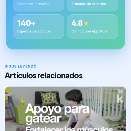
Padres en el mundo
Artículos de expertos
140+
4.8
★
Expertos pediátricos
Calificación App Store
SIGUE LEYENDO
Artículos relacionados