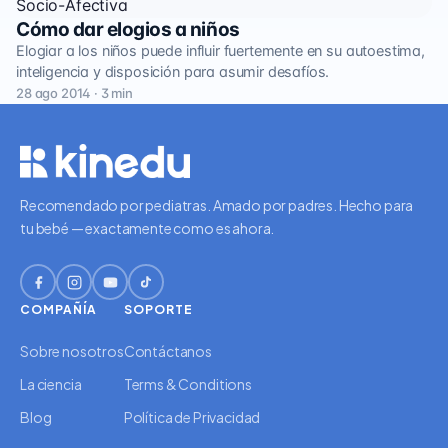
Socio-Afectiva
Cómo dar elogios a niños
Elogiar a los niños puede influir fuertemente en su autoestima,
inteligencia y disposición para asumir desafíos.
28 ago 2014 · 3 min
Recomendado por pediatras. Amado por padres. Hecho para
tu bebé — exactamente como es ahora.
COMPAÑÍA
SOPORTE
Sobre nosotros
Contáctanos
La ciencia
Terms & Conditions
Blog
Política de Privacidad