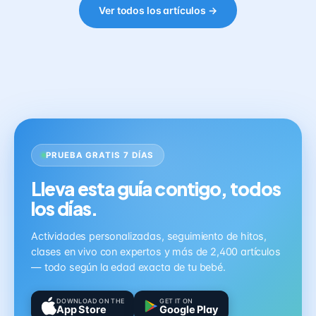
Ver todos los artículos →
PRUEBA GRATIS 7 DÍAS
Lleva esta guía contigo, todos
los días.
Actividades personalizadas, seguimiento de hitos,
clases en vivo con expertos y más de 2,400 artículos
— todo según la edad exacta de tu bebé.
DOWNLOAD ON THE
GET IT ON
App Store
Google Play