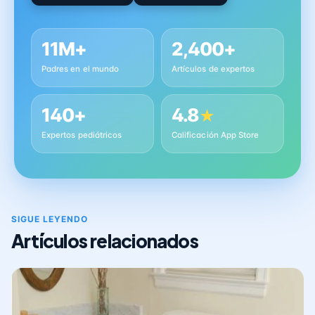
11M+
2,400+
Padres en el mundo
Artículos de expertos
140+
4.8
★
Expertos pediátricos
Calificación App Store
SIGUE LEYENDO
Artículos relacionados