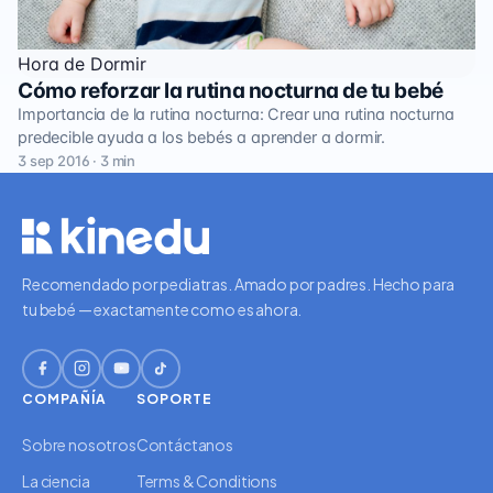
Hora de Dormir
Cómo reforzar la rutina nocturna de tu bebé
Importancia de la rutina nocturna: Crear una rutina nocturna
predecible ayuda a los bebés a aprender a dormir.
3 sep 2016 · 3 min
Recomendado por pediatras. Amado por padres. Hecho para
tu bebé — exactamente como es ahora.
COMPAÑÍA
SOPORTE
Sobre nosotros
Contáctanos
La ciencia
Terms & Conditions