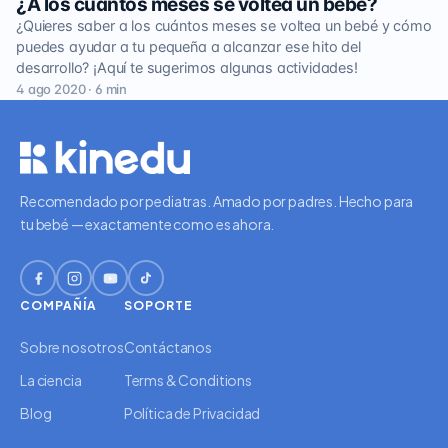
¿A los cuántos meses se voltea un bebé?
¿Quieres saber a los cuántos meses se voltea un bebé y cómo
puedes ayudar a tu pequeña a alcanzar ese hito del
desarrollo? ¡Aquí te sugerimos algunas actividades!
4 ago 2020 · 6 min
Recomendado por pediatras. Amado por padres. Hecho para
tu bebé — exactamente como es ahora.
COMPAÑÍA
SOPORTE
Sobre nosotros
Contáctanos
La ciencia
Terms & Conditions
Blog
Política de Privacidad