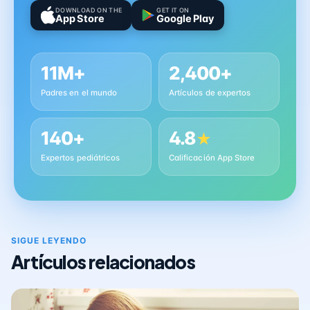
DOWNLOAD ON THE
GET IT ON
App Store
Google Play
11M+
2,400+
Padres en el mundo
Artículos de expertos
140+
4.8
★
Expertos pediátricos
Calificación App Store
SIGUE LEYENDO
Artículos relacionados