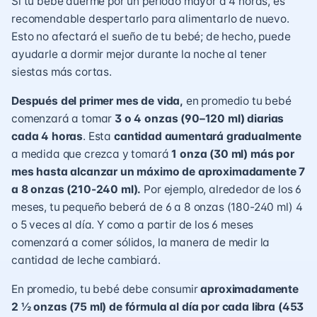
Si tu bebé duerme por un período mayor a 4 horas, es
recomendable despertarlo para alimentarlo de nuevo.
Esto no afectará el sueño de tu bebé; de hecho, puede
ayudarle a dormir mejor durante la noche al tener
siestas más cortas.
Después del primer mes de vida,
en promedio tu bebé
comenzará a tomar
3 o 4 onzas
(90–120 ml)
diarias
cada 4 horas
. Esta
cantidad aumentará gradualmente
a medida que crezca y tomará
1 onza (30 ml) más por
mes hasta alcanzar un máximo de aproximadamente 7
a 8 onzas (210-240 ml).
Por ejemplo, alrededor de los 6
meses, tu pequeño beberá de 6 a 8 onzas (180-240 ml) 4
o 5 veces al día. Y como a partir de los 6 meses
comenzará a comer sólidos, la manera de medir la
cantidad de leche cambiará.
En promedio, tu bebé debe consumir
aproximadamente
2 ½ onzas (75 ml) de fórmula al día por cada libra (453