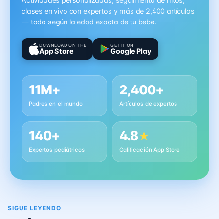
Actividades personalizadas, seguimiento de hitos,
clases en vivo con expertos y más de 2,400 artículos
— todo según la edad exacta de tu bebé.
DOWNLOAD ON THE
GET IT ON
App Store
Google Play
11M+
2,400+
Padres en el mundo
Artículos de expertos
140+
4.8
★
Expertos pediátricos
Calificación App Store
SIGUE LEYENDO