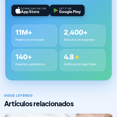
DOWNLOAD ON THE
GET IT ON
App Store
Google Play
11M+
2,400+
Padres en el mundo
Artículos de expertos
140+
4.8
★
Expertos pediátricos
Calificación App Store
SIGUE LEYENDO
Artículos relacionados