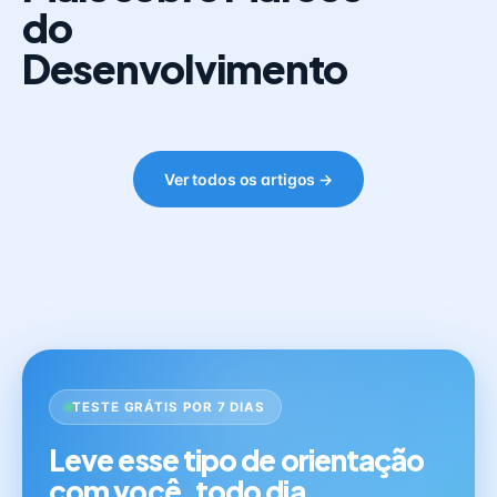
do
Desenvolvimento
Ver todos os artigos →
TESTE GRÁTIS POR 7 DIAS
Leve esse tipo de orientação
com você, todo dia.