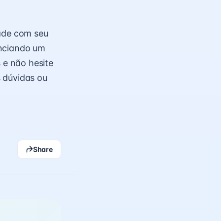
dade com seu
enciando um
e não hesite
 dúvidas ou
Share