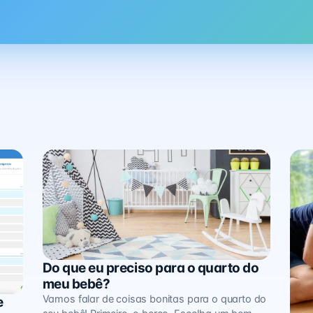
Do que eu preciso para o quarto do
Minha Família
meu bebê?
Vamos falar de coisas bonitas para o quarto do
e