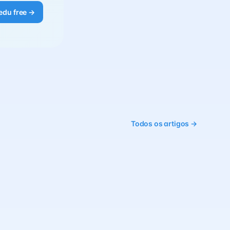
edu free →
Todos os artigos →