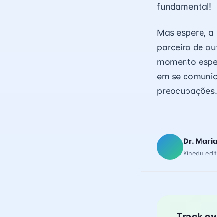
fundamental!
Mas espere, a 
parceiro de ou
momento espec
em se comunica
preocupações.
Dr. Mari
Kinedu edit
Track ev