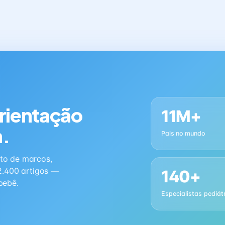
orientação
11M+
a.
Pais no mundo
to de marcos,
2.400 artigos —
140+
bebê.
Especialistas pediát