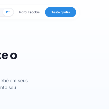
Para Escolas
Teste grátis
PT
te o
 bebê em seus
anto seu