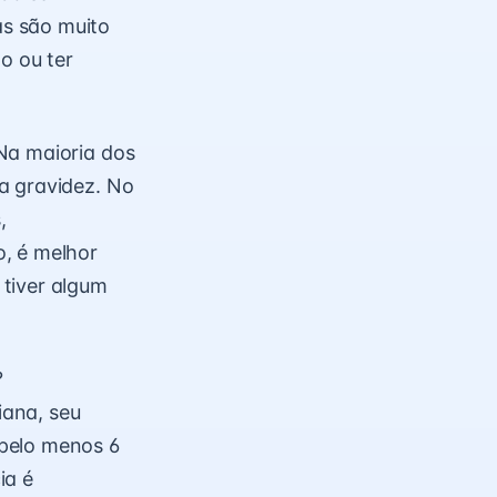
s são muito
o ou ter
Na maioria dos
a gravidez. No
,
o, é melhor
 tiver algum
?
iana, seu
 pelo menos 6
ia é