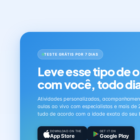
TESTE GRÁTIS POR 7 DIAS
Leve esse tipo de 
com você, todo di
Atividades personalizadas, acompanhamen
aulas ao vivo com especialistas e mais de 
tudo de acordo com a idade exata do seu 
DOWNLOAD ON THE
GET IT ON
App Store
Google Play