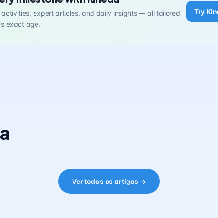
Try Kin
activities, expert articles, and daily insights — all tailored
's exact age.
ia
Ver todos os artigos →