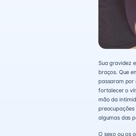
Sua gravidez e
braços. Que em
passaram por 
fortalecer o v
mão da intimid
preocupações 
algumas das p
O sexo ou os 