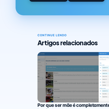
CONTINUE LENDO
Artigos relacionados
Por que ser mãe é completament
Minha Família