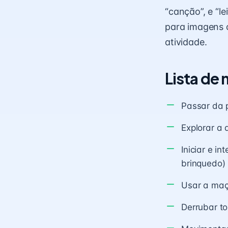
“canção”, e “le
para imagens c
atividade.
Lista de
Passar da 
Explorar a 
Iniciar e i
brinquedo)
Usar a maç
Derrubar to