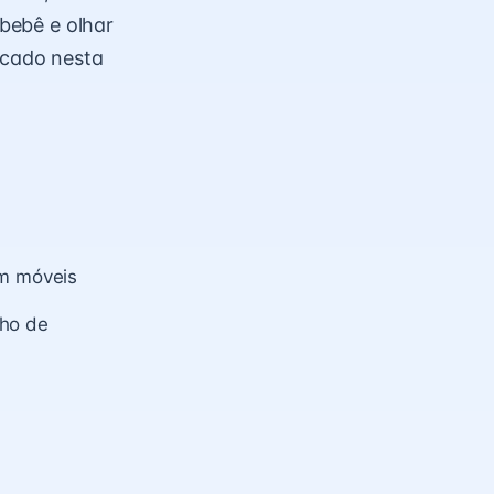
 bebê e olhar
icado nesta
em móveis
nho de