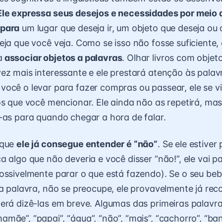
Ele expressa seus desejos e necessidades por meio 
 para
um lugar que deseja ir, um objeto que deseja o
eja que você veja. Como se isso não fosse suficiente,
a
associar objetos a palavras
. Olhar livros com objet
ez mais interessante e ele prestará atenção às palav
ocê o levar para fazer compras ou passear, ele se v
os que você mencionar. Ele ainda não as repetirá, mas
-as para quando chegar a hora de falar.
 que
ele já consegue entender é “não”
. Se ele estiver
 algo que não deveria e você disser “não!”, ele vai pa
ossivelmente parar o que está fazendo). Se o seu be
ra palavra, não se preocupe, ele provavelmente já re
erá dizê-las em breve. Algumas das primeiras palavr
mãe”, “papai”, “água”, “não”, “mais”, “cachorro”, “ba