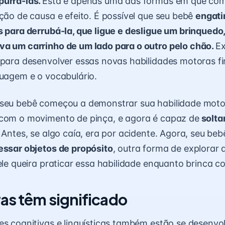
purrá-las.
Esta é apenas uma das formas em que co
ação de causa e efeito. É possível que seu bebê
engati
s para derrubá-la,
que ligue e desligue um brinquedo,
va um carrinho de um lado para o outro pelo chão.
E
para desenvolver essas novas habilidades motoras f
guagem e o vocabulário.
 seu bebê começou a demonstrar sua habilidade moto
 com o movimento de pinça, e agora é capaz de
soltar
Antes, se algo caía, era por acidente. Agora, seu b
essar objetos de propósito
, outra forma de explorar 
ele queira praticar
essa habilidade enquanto brinca 
ras têm significado
es cognitivas e linguísticas também estão se desenv