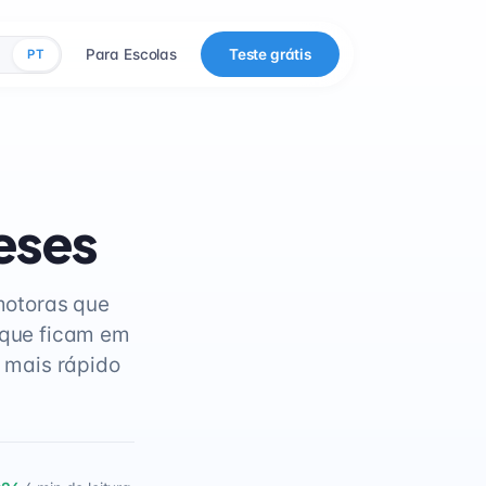
Para Escolas
Teste grátis
PT
eses
motoras que
 que ficam em
 mais rápido