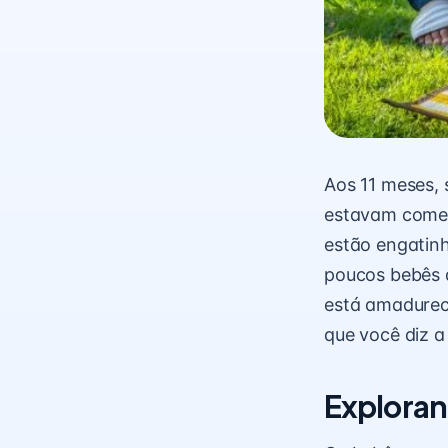
Aos 11 meses,
estavam começ
estão engatin
poucos bebês 
está amadurec
que você diz a 
Exploran