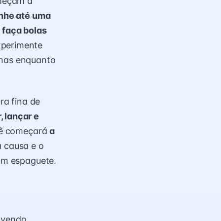
meçam a
nhe até uma
 faça bolas
xperimente
inas enquanto
ra fina de
, lançar e
ebê começará
a
a causa e o
com espaguete
.
olvendo