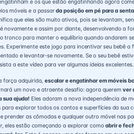
engatinham e os que estão engatinhando agora com
los móveis e a passar
da posição em pé para a sent
gnifica que eles são muito ativos, pois se levantam, s
pé novamente e assim por diante, desenvolvendo a fo
do tronco para manter o equilíbrio quando andarem s
s. Experimente
este jogo
para incentivar seu bebê a f
entado e levantar-se novamente. Se o seu bebê estiv
sista a este vídeo para ver algumas ideias excelentes
.
 força adquirida,
escalar e engatinhar em móveis ba
rnará um novo e atraente desafio: agora querem
ver 
a sua ajuda!
Eles adoram a nova independência de m
 para explorar todos os cantos e superfícies da sua c
de prender as cômodas e qualquer outro móvel nas pa
ar, eles estão começando a explorar como
abrir e fec