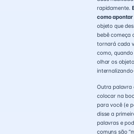
rapidamente.
como apontar
objeto que des
bebê começa 
tornará cada v
como, quando v
olhar os objet
internalizando
Outra palavra
colocar na boca
para você (e p
disse a primei
palavras e pod
comuns são “ma