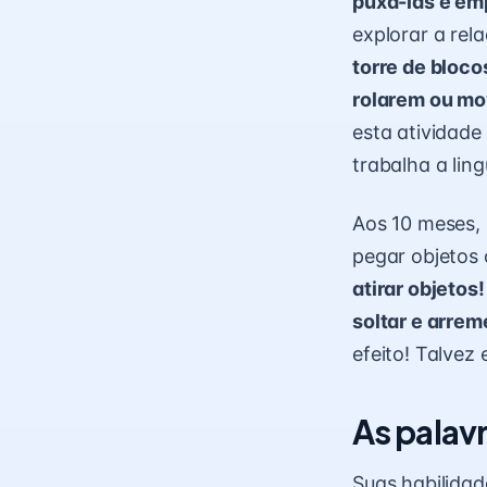
puxá-las e em
explorar a rel
torre de bloco
rolarem ou mo
esta atividade
trabalha a lin
Aos 10 meses,
pegar objetos
atirar objetos!
soltar e arrem
efeito! Talvez 
As palav
Suas habilidad