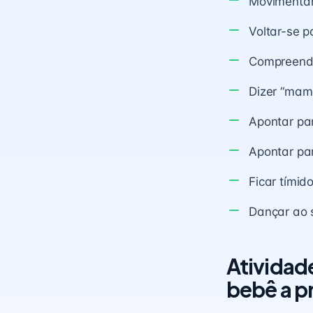
Movimentar
Voltar-se 
Compreende
Dizer “mamã
Apontar pa
Apontar pa
Ficar tímid
Dançar ao
Atividad
bebê a p