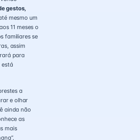
de gestos,
u até mesmo um
 aos 11 meses o
os familiares se
ras, assim
irará para
 está
 prestes a
rar e olhar
bê ainda não
conhece as
as mais
nana”,