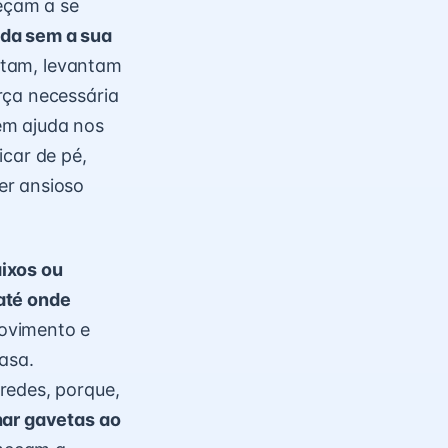
eçam a se
ada sem a sua
entam, levantam
rça necessária
em ajuda nos
icar de pé,
er ansioso
ixos ou
até onde
ovimento e
asa.
redes, porque,
har gavetas ao