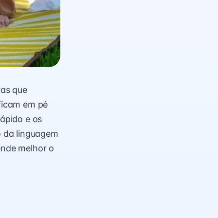
ras que
ficam em pé
ápido e os
o da linguagem
ende melhor o