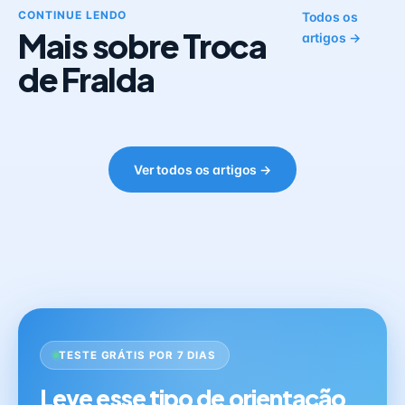
CONTINUE LENDO
Todos os
Mais sobre Troca
artigos →
de Fralda
Ver todos os artigos →
TESTE GRÁTIS POR 7 DIAS
Leve esse tipo de orientação