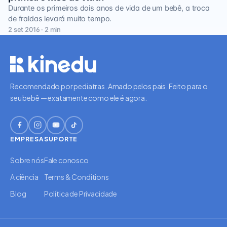
Durante os primeiros dois anos de vida de um bebê, a troca
de fraldas levará muito tempo.
2 set 2016 · 2 min
Recomendado por pediatras. Amado pelos pais. Feito para o
seu bebê — exatamente como ele é agora.
EMPRESA
SUPORTE
Sobre nós
Fale conosco
A ciência
Terms & Conditions
Blog
Política de Privacidade