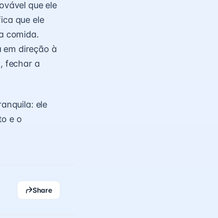
ovável que ele
ica que ele
 a comida.
á em direção à
, fechar a
anquila: ele
to e o
Share