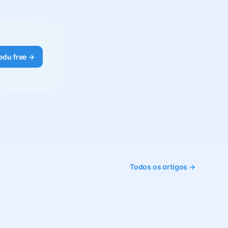
edu free →
Todos os artigos →