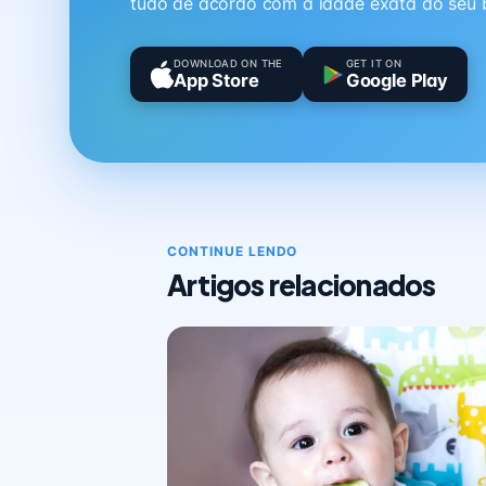
tudo de acordo com a idade exata do seu 
DOWNLOAD ON THE
GET IT ON
App Store
Google Play
CONTINUE LENDO
Artigos relacionados