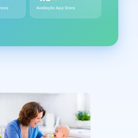
ricos
Avaliação App Store