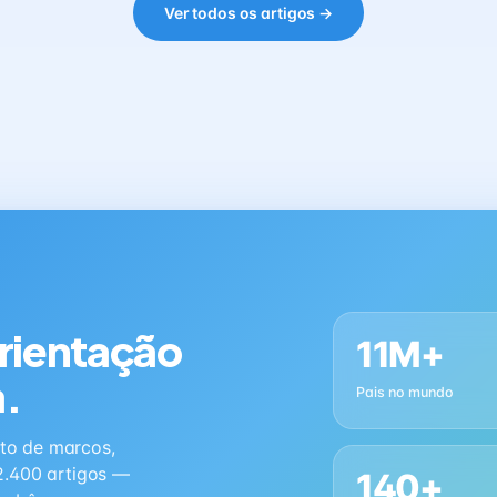
Ver todos os artigos →
orientação
11M+
a.
Pais no mundo
to de marcos,
2.400 artigos —
140+