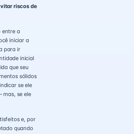
itar riscos de
o entre a
cê iniciar a
 para ir
idade inicial
ida que seu
mentos sólidos
indicar se ele
– mas, se ele
sfeitos e, por
fetado quando