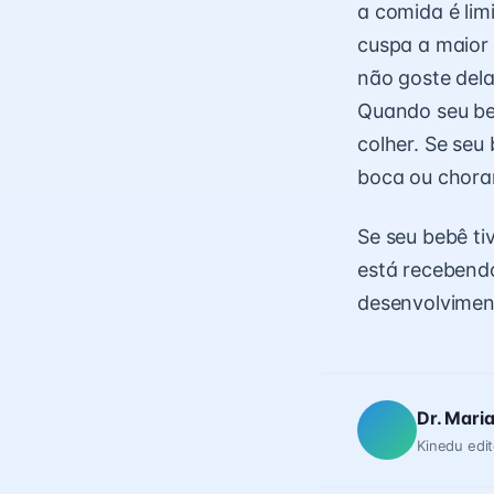
a comida é lim
cuspa a maior 
não goste dela
Quando seu beb
colher. Se seu
boca ou chorar
Se seu bebê tiv
está recebendo
desenvolviment
Dr. Mari
Kinedu edit