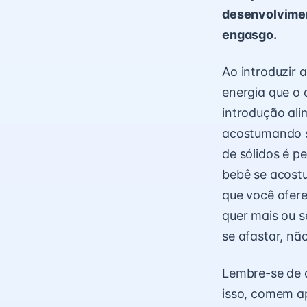
desenvolvimen
engasgo.
Ao introduzir 
energia que o 
introdução al
acostumando s
de sólidos é p
bebê se acost
que você oferec
quer mais ou se
se afastar, nã
Lembre-se de q
isso, comem a