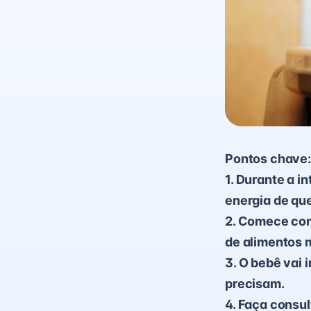
Pontos chave:
1. Durante a i
energia de qu
2. Comece com
de alimentos m
3. O bebê vai 
precisam.
4. Faça consu